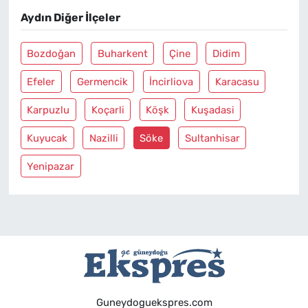
Aydın Diğer İlçeler
Bozdoğan
Buharkent
Çine
Didim
Efeler
Germencik
İncirliova
Karacasu
Karpuzlu
Koçarli
Köşk
Kuşadasi
Kuyucak
Nazilli
Söke
Sultanhisar
Yenipazar
Guneydoguekspres.com