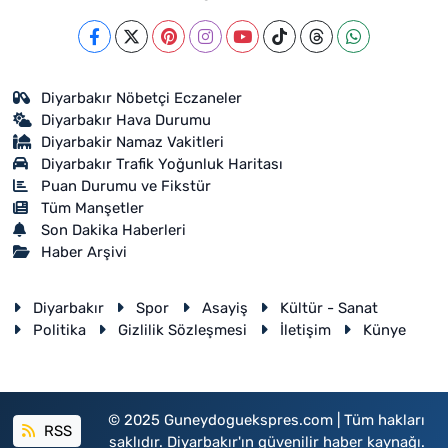
Diyarbakır Nöbetçi Eczaneler
Diyarbakır Hava Durumu
Diyarbakir Namaz Vakitleri
Diyarbakır Trafik Yoğunluk Haritası
Puan Durumu ve Fikstür
Tüm Manşetler
Son Dakika Haberleri
Haber Arşivi
Diyarbakır
Spor
Asayiş
Kültür - Sanat
Politika
Gizlilik Sözleşmesi
İletişim
Künye
© 2025 Guneydoguekspres.com | Tüm hakları
RSS
saklıdır. Diyarbakır'ın güvenilir haber kaynağı.