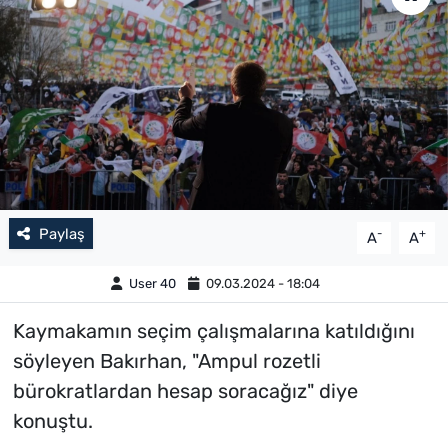
Paylaş
-
+
A
A
User 40
09.03.2024 - 18:04
Kaymakamın seçim çalışmalarına katıldığını
söyleyen Bakırhan, "Ampul rozetli
bürokratlardan hesap soracağız" diye
konuştu.