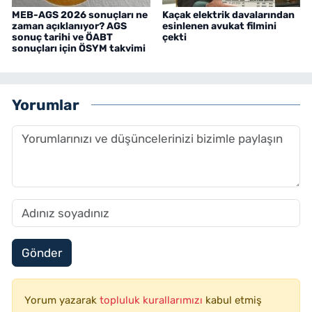
MEB-AGS 2026 sonuçları ne
Kaçak elektrik davalarından
zaman açıklanıyor? AGS
esinlenen avukat filmini
sonuç tarihi ve ÖABT
çekti
sonuçları için ÖSYM takvimi
Yorumlar
Gönder
Yorum yazarak
topluluk kurallarımızı
kabul etmiş