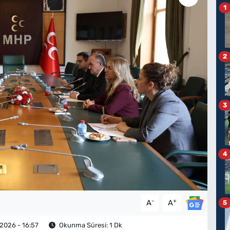
1
2
3
4
-
+
A
A
5
2026 - 16:57
Okunma Süresi: 1 Dk