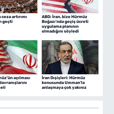
 ceza artırımı
ABD: İran, bize Hürmüz
n geçti
Boğazı'nda geçiş ücreti
uygulama planının
olmadığını söyledi
müz'ün açılması
İran Dışişleri: Hürmüz
davranışlarını
konusunda Umman'la
eli
anlaşmaya çok yakınız