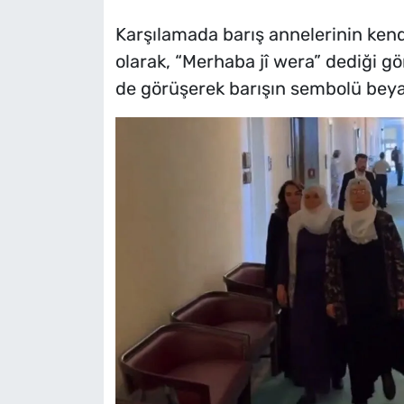
Karşılamada barış annelerinin kendi
olarak, “Merhaba jî wera” dediği gör
de görüşerek barışın sembolü beya