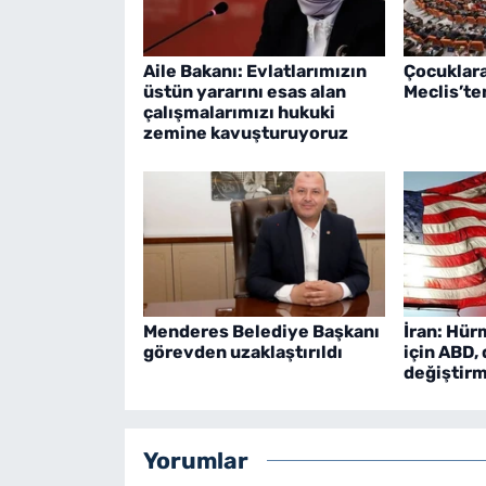
Aile Bakanı: Evlatlarımızın
Çocuklara
üstün yararını esas alan
Meclis’te
çalışmalarımızı hukuki
zemine kavuşturuyoruz
Menderes Belediye Başkanı
İran: Hür
görevden uzaklaştırıldı
için ABD, 
değiştirm
Yorumlar