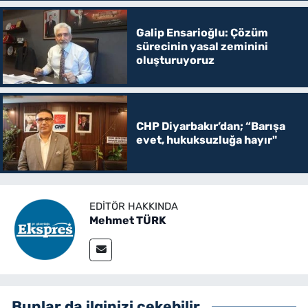
Galip Ensarioğlu: Çözüm
sürecinin yasal zeminini
oluşturuyoruz
CHP Diyarbakır’dan; “Barışa
evet, hukuksuzluğa hayır"
EDITÖR HAKKINDA
Mehmet TÜRK
Bunlar da ilginizi çekebilir