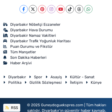
Diyarbakır Nöbetçi Eczaneler
Diyarbakır Hava Durumu
Diyarbakir Namaz Vakitleri
Diyarbakır Trafik Yoğunluk Haritası
Puan Durumu ve Fikstür
Tüm Manşetler
Son Dakika Haberleri
Haber Arşivi
Diyarbakır
Spor
Asayiş
Kültür - Sanat
Politika
Gizlilik Sözleşmesi
İletişim
Künye
© 2025 Guneydoguekspres.com | Tüm hakları
RSS
saklıdır. Diyarbakır'ın güvenilir haber kaynağı.