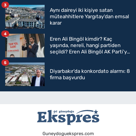
3
Aynı daireyi iki kişiye satan
müteahhitlere Yargıtay'dan emsal
karar
4
Eren Ali Bingöl kimdir? Kaç
yaşında, nereli, hangi partiden
seçildi? Eren Ali Bingöl AK Parti'ye
mi geçecek?
5
Diyarbakır'da konkordato alarmı: 8
firma başvurdu
Guneydoguekspres.com