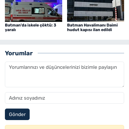
Batman'da iskele çöktü: 3
Batman Havalimanı Daimi
yaralı
hudut kapısı ilan edildi
Yorumlar
Gönder