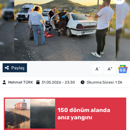
Paylaş
-
+
A
A
Mehmet TÜRK
31.05.2026 - 23:30
Okunma Süresi: 1 Dk
150 dönüm alanda
anız yangını