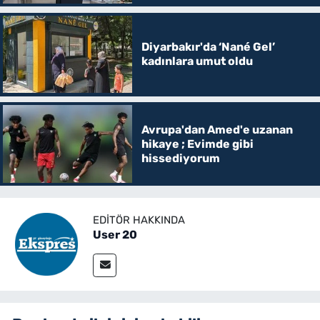
Diyarbakır'da ‘Nané Gel’
kadınlara umut oldu
Avrupa'dan Amed'e uzanan
hikaye ; Evimde gibi
hissediyorum
EDITÖR HAKKINDA
User 20