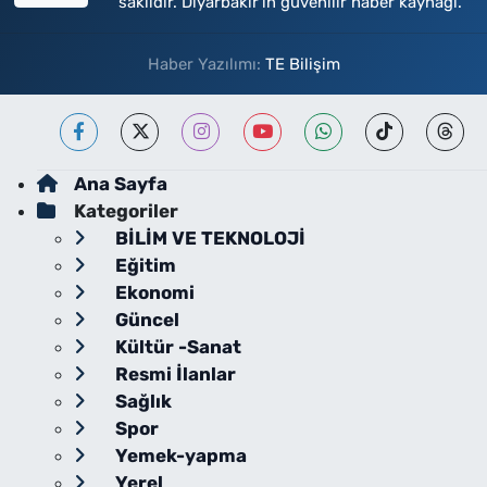
saklıdır. Diyarbakır'ın güvenilir haber kaynağı.
Haber Yazılımı:
TE Bilişim
Ana Sayfa
Kategoriler
BİLİM VE TEKNOLOJİ
Eğitim
Ekonomi
Güncel
Kültür -Sanat
Resmi İlanlar
Sağlık
Spor
Yemek-yapma
Yerel