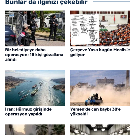
Bunlar da ilginizi çekebilir
Bir belediyeye daha
Çerçeve Yasa bugün Meclis'e
operasyon; 15 kişi gözaltına
geliyor
alındı
İran: Hürmüz girişinde
Yemen’de can kaybı 38’e
operasyon yapıldı
yükseldi