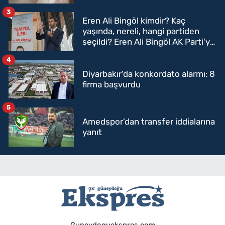
3
Eren Ali Bingöl kimdir? Kaç
yaşında, nereli, hangi partiden
seçildi? Eren Ali Bingöl AK Parti'ye
mi geçecek?
4
Diyarbakır'da konkordato alarmı: 8
firma başvurdu
5
Amedspor’dan transfer iddialarına
yanıt