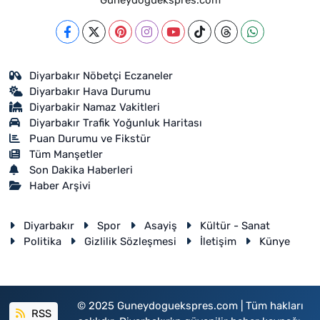
Guneydoguekspres.com
Diyarbakır Nöbetçi Eczaneler
Diyarbakır Hava Durumu
Diyarbakir Namaz Vakitleri
Diyarbakır Trafik Yoğunluk Haritası
Puan Durumu ve Fikstür
Tüm Manşetler
Son Dakika Haberleri
Haber Arşivi
Diyarbakır
Spor
Asayiş
Kültür - Sanat
Politika
Gizlilik Sözleşmesi
İletişim
Künye
© 2025 Guneydoguekspres.com | Tüm hakları
RSS