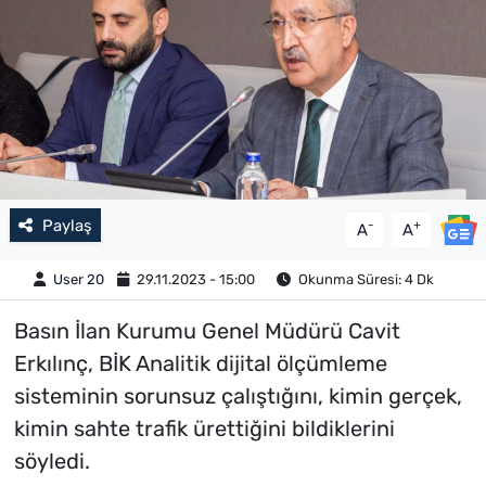
Paylaş
-
+
A
A
User 20
29.11.2023 - 15:00
Okunma Süresi: 4 Dk
Basın İlan Kurumu Genel Müdürü Cavit
Erkılınç, BİK Analitik dijital ölçümleme
sisteminin sorunsuz çalıştığını, kimin gerçek,
kimin sahte trafik ürettiğini bildiklerini
söyledi.