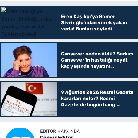
Eren Kaşıkçı’ya Somer
Sivrioğlu’ndan yürek yakan
veda! Bunları söyledi
Cansever neden öldü? Şarkıcı
Cansever’in hastalığı neydi,
kaç yaşında hayatını
kaybetti?
9 Ağustos 2026 Resmi Gazete
kararları neler? Resmi
Gazete'de bugün hangi
kararlar yayımlandı, öğrenci
affı var mı?
EDITÖR HAKKINDA
Cengiz Editör