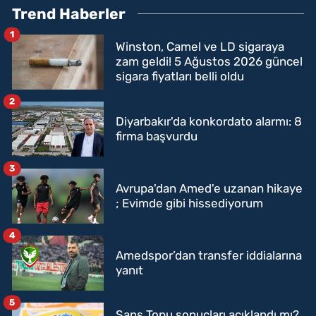
Trend Haberler
1
Winston, Camel ve LD sigaraya
zam geldi! 5 Ağustos 2026 güncel
sigara fiyatları belli oldu
2
Diyarbakır'da konkordato alarmı: 8
firma başvurdu
3
Avrupa'dan Amed'e uzanan hikaye
; Evimde gibi hissediyorum
4
Amedspor’dan transfer iddialarına
yanıt
5
Şans Topu sonuçları açıklandı mı?