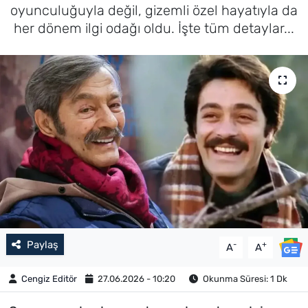
oyunculuğuyla değil, gizemli özel hayatıyla da
her dönem ilgi odağı oldu. İşte tüm detaylar...
Paylaş
-
+
A
A
Cengiz Editör
27.06.2026 - 10:20
Okunma Süresi: 1 Dk