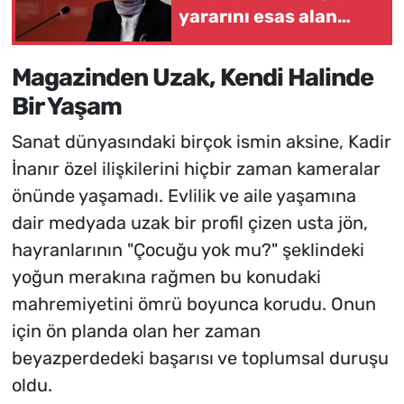
yararını esas alan
çalışmalarımızı hukuki
zemine
Magazinden Uzak, Kendi Halinde
kavuşturuyoruz
Bir Yaşam
Sanat dünyasındaki birçok ismin aksine, Kadir
İnanır özel ilişkilerini hiçbir zaman kameralar
önünde yaşamadı. Evlilik ve aile yaşamına
dair medyada uzak bir profil çizen usta jön,
hayranlarının "Çocuğu yok mu?" şeklindeki
yoğun merakına rağmen bu konudaki
mahremiyetini ömrü boyunca korudu. Onun
için ön planda olan her zaman
beyazperdedeki başarısı ve toplumsal duruşu
oldu.