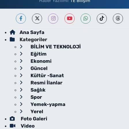
Haber Yazılımı:
TE Bilişim
Ana Sayfa
Kategoriler
BİLİM VE TEKNOLOJİ
Eğitim
Ekonomi
Güncel
Kültür -Sanat
Resmi İlanlar
Sağlık
Spor
Yemek-yapma
Yerel
Foto Galeri
Video