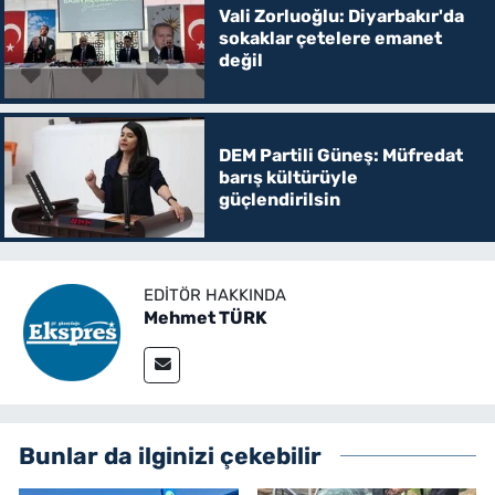
Vali Zorluoğlu: Diyarbakır'da
sokaklar çetelere emanet
değil
DEM Partili Güneş: Müfredat
barış kültürüyle
güçlendirilsin
EDITÖR HAKKINDA
Mehmet TÜRK
Bunlar da ilginizi çekebilir