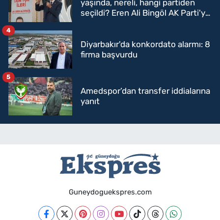
yaşında, nereli, hangi partiden
seçildi? Eren Ali Bingöl AK Parti'ye
mi geçecek?
4
Diyarbakır'da konkordato alarmı: 8
firma başvurdu
5
Amedspor’dan transfer iddialarına
yanıt
Guneydoguekspres.com