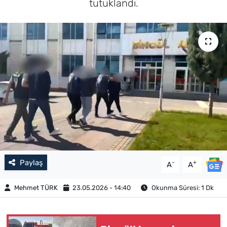
tutuklandı.
Paylaş
-
+
A
A
Mehmet TÜRK
23.05.2026 - 14:40
Okunma Süresi: 1 Dk