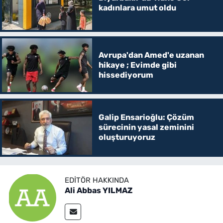
kadınlara umut oldu
Avrupa'dan Amed'e uzanan
hikaye ; Evimde gibi
hissediyorum
Galip Ensarioğlu: Çözüm
sürecinin yasal zeminini
oluşturuyoruz
EDITÖR HAKKINDA
Ali Abbas YILMAZ