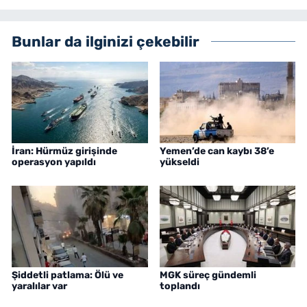
Bunlar da ilginizi çekebilir
İran: Hürmüz girişinde
Yemen’de can kaybı 38’e
operasyon yapıldı
yükseldi
Şiddetli patlama: Ölü ve
MGK süreç gündemli
yaralılar var
toplandı