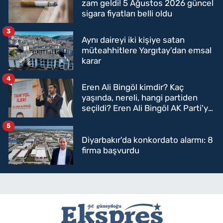
zam geldi! 5 Ağustos 2026 güncel
sigara fiyatları belli oldu
3
Aynı daireyi iki kişiye satan
müteahhitlere Yargıtay'dan emsal
karar
4
Eren Ali Bingöl kimdir? Kaç
yaşında, nereli, hangi partiden
seçildi? Eren Ali Bingöl AK Parti'ye
mi geçecek?
5
Diyarbakır'da konkordato alarmı: 8
firma başvurdu