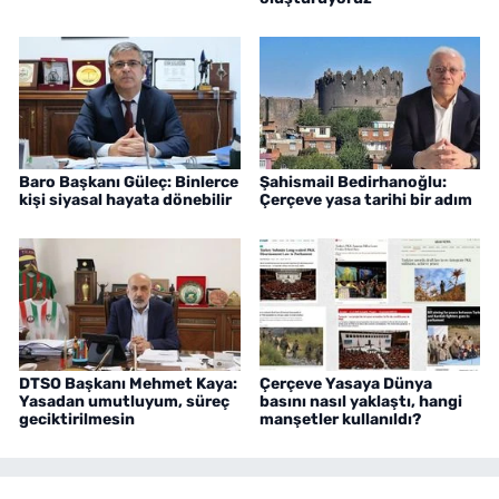
Baro Başkanı Güleç: Binlerce
Şahismail Bedirhanoğlu:
kişi siyasal hayata dönebilir
Çerçeve yasa tarihi bir adım
DTSO Başkanı Mehmet Kaya:
Çerçeve Yasaya Dünya
Yasadan umutluyum, süreç
basını nasıl yaklaştı, hangi
geciktirilmesin
manşetler kullanıldı?