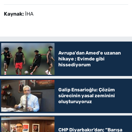
Kaynak:
İHA
Avrupa'dan Amed'e uzanan
hikaye ; Evimde gibi
hissediyorum
Galip Ensarioğlu: Çözüm
sürecinin yasal zeminini
oluşturuyoruz
CHP Diyarbakır’dan; “Barışa