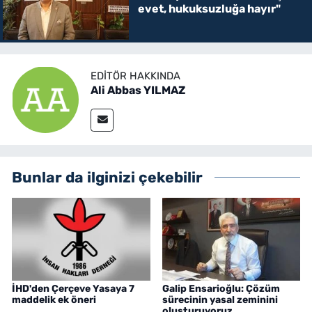
evet, hukuksuzluğa hayır"
EDITÖR HAKKINDA
Ali Abbas YILMAZ
Bunlar da ilginizi çekebilir
İHD'den Çerçeve Yasaya 7
Galip Ensarioğlu: Çözüm
maddelik ek öneri
sürecinin yasal zeminini
oluşturuyoruz