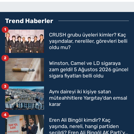
Trend Haberler
1
CRUSH grubu üyeleri kimler? Kaç
yaşındalar, nereliler, görevleri belli
oldu mu?
2
Winston, Camel ve LD sigaraya
zam geldi! 5 Ağustos 2026 güncel
sigara fiyatları belli oldu
3
Aynı daireyi iki kişiye satan
müteahhitlere Yargıtay'dan emsal
karar
4
Eren Ali Bingöl kimdir? Kaç
yaşında, nereli, hangi partiden
seçildi? Eren Ali Bingöl AK Parti'ye