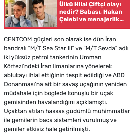
Ülkü Hilal Çiftçi olayı
nedir? Babası, Hakan
Çelebi ve menajerlik
şirketi hakkında suç
duyurusunda bulundu
CENTCOM güçleri son olarak ise dün İran
bandralı "M/T Sea Star III" ve "M/T Sevda" adlı
iki yüksüz petrol tankerinin Umman
Körfezi'ndeki İran limanlarına yönelerek
ablukayı ihlal ettiğinin tespit edildiği ve ABD
Donanması'na ait bir savaş uçağının yeniden
müdahale için böglede konuşlu bir uçak
gemisinden havalandığını açıklamıştı.
Uçaktan atılan hassas güdümlü mühimmatlar
ile gemilerin baca sistemleri vurulmuş ve
gemiler etkisiz hale getirilmişti.