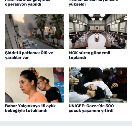
operasyon yapıldı
yükseldi
Şiddetli patlama: Ölü ve
MGK süreç gündemli
yaralılar var
toplandı
Bahar Yalçınkaya 15 aylık
UNICEF: Gazze’de 300
bebeğiyle tutuklandı
çocuk yaşamını yitirdi