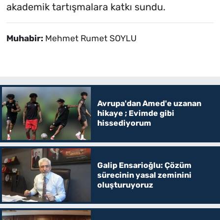
akademik tartışmalara katkı sundu.
Muhabir:
Mehmet Rumet SOYLU
Avrupa'dan Amed'e uzanan
hikaye ; Evimde gibi
hissediyorum
Galip Ensarioğlu: Çözüm
sürecinin yasal zeminini
oluşturuyoruz