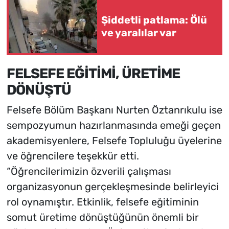
Şiddetli patlama: Ölü
ve yaralılar var
FELSEFE EĞİTİMİ, ÜRETİME
DÖNÜŞTÜ
Felsefe Bölüm Başkanı Nurten Öztanrıkulu ise
sempozyumun hazırlanmasında emeği geçen
akademisyenlere, Felsefe Topluluğu üyelerine
ve öğrencilere teşekkür etti.
“Öğrencilerimizin özverili çalışması
organizasyonun gerçekleşmesinde belirleyici
rol oynamıştır. Etkinlik, felsefe eğitiminin
somut üretime dönüştüğünün önemli bir