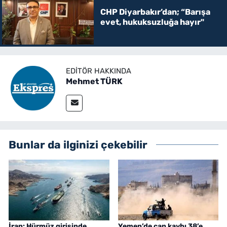
CHP Diyarbakır’dan; “Barışa
evet, hukuksuzluğa hayır"
EDITÖR HAKKINDA
Mehmet TÜRK
Bunlar da ilginizi çekebilir
İran: Hürmüz girişinde
Yemen’de can kaybı 38’e