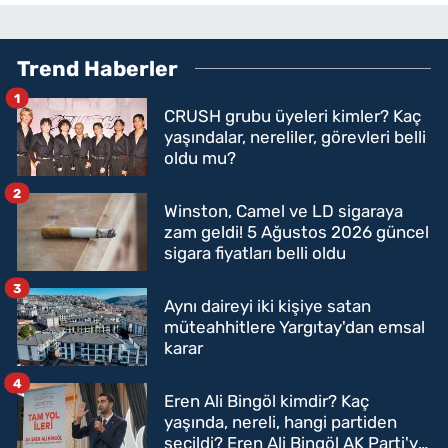
Trend Haberler
1
CRUSH grubu üyeleri kimler? Kaç
yaşındalar, nereliler, görevleri belli
oldu mu?
2
Winston, Camel ve LD sigaraya
zam geldi! 5 Ağustos 2026 güncel
sigara fiyatları belli oldu
3
Aynı daireyi iki kişiye satan
müteahhitlere Yargıtay'dan emsal
karar
4
Eren Ali Bingöl kimdir? Kaç
yaşında, nereli, hangi partiden
seçildi? Eren Ali Bingöl AK Parti'ye