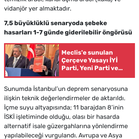
vidanjör yer almaktadır.
7,5 büyüklüklü senaryoda şebeke
hasarları 1-7 günde giderilebilir öngörüsü
Meclis'e sunulan
Çerçeve Yasayı İYİ
Parti, Yeni Parti ve
Yeniden Refah
imzalamadı
Sunumda İstanbul’un deprem senaryosuna
ilişkin teknik değerlendirmeler de aktarıldı.
İçme suyu altyapısında; 11 barajdan 8’inin
İSKİ işletiminde olduğu, olası bir hasarda
alternatif isale güzergahlarına yönlendirme
yapılabileceği vurgulandı. Avrupa ve Asya