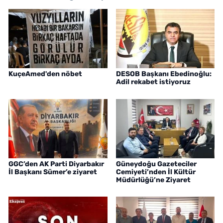
KuçeAmed'den nöbet
DESOB Başkanı Ebedinoğlu:
Adil rekabet istiyoruz
GGC’den AK Parti Diyarbakır
Güneydoğu Gazeteciler
İl Başkanı Sümer’e ziyaret
Cemiyeti’nden İl Kültür
Müdürlüğü’ne Ziyaret