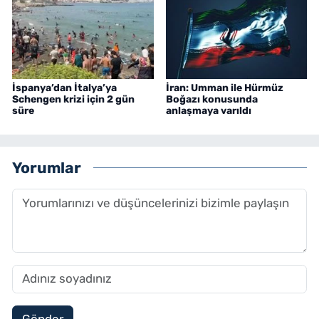
İspanya’dan İtalya’ya
İran: Umman ile Hürmüz
Schengen krizi için 2 gün
Boğazı konusunda
süre
anlaşmaya varıldı
Yorumlar