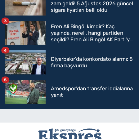
zam geldi! 5 Ağustos 2026 güncel
sigara fiyatları belli oldu
3
Eren Ali Bingöl kimdir? Kaç
yaşında, nereli, hangi partiden
seçildi? Eren Ali Bingöl AK Parti'ye
mi geçecek?
4
Diyarbakır'da konkordato alarmı: 8
firma başvurdu
5
Amedspor’dan transfer iddialarına
yanıt