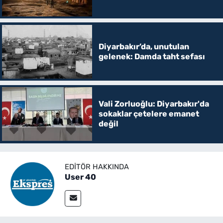
Diyarbakır’da, unutulan
gelenek: Damda taht sefası
Vali Zorluoğlu: Diyarbakır'da
sokaklar çetelere emanet
değil
EDITÖR HAKKINDA
User 40