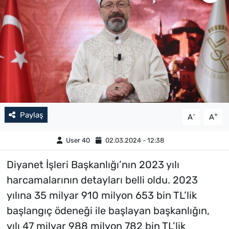
Paylaş
-
+
A
A
User 40
02.03.2024 - 12:38
Diyanet İşleri Başkanlığı’nın 2023 yılı
harcamalarının detayları belli oldu. 2023
yılına 35 milyar 910 milyon 653 bin TL’lik
başlangıç ödeneği ile başlayan başkanlığın,
yılı 47 milyar 988 milyon 782 bin TL’lik