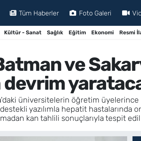
Tüm Haberler
Foto Galeri
Vi
Kültür - Sanat
Sağlık
Eğitim
Ekonomi
Resmi İl
 Batman ve Saka
a devrim yaratac
daki üniversitelerin öğretim üyelerince 
estekli yazılımla hepatit hastalarında 
ılmadan kan tahlili sonuçlarıyla tespit ed