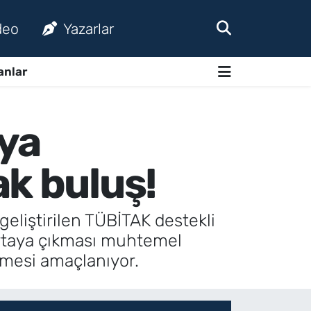
deo
Yazarlar
anlar
rya
ak buluş!
geliştirilen TÜBİTAK destekli
ortaya çıkması muhtemel
ilmesi amaçlanıyor.