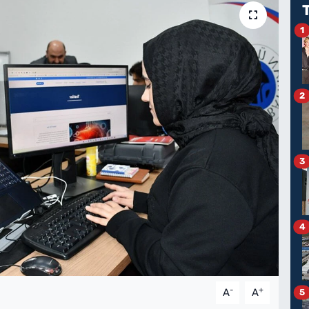
1
2
3
4
-
+
A
A
5