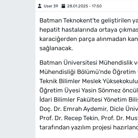
User 39
28.01.2025 - 17:50
Batman Teknokent'te geliştirilen y
hepatit hastalarında ortaya çıkmas
karaciğerden parça alınmadan kan t
sağlanacak.
Batman Üniversitesi Mühendislik ve
Mühendisliği Bölümü'nde Öğretim Ü
Teknik Bilimler Meslek Yüksekokulu 
Öğretim Üyesi Yasin Sönmez öncülü
İdari Bilimler Fakültesi Yönetim B
Doç. Dr. Emrah Aydemir, Dicle Üniv
Prof. Dr. Recep Tekin, Prof. Dr. Mu
tarafından yazılım projesi hazırland