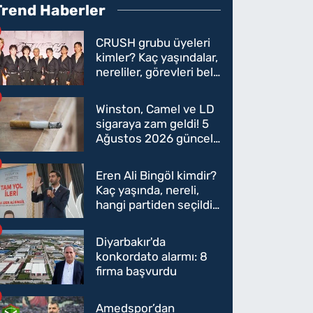
Trend Haberler
CRUSH grubu üyeleri
kimler? Kaç yaşındalar,
nereliler, görevleri belli
oldu mu?
Winston, Camel ve LD
sigaraya zam geldi! 5
Ağustos 2026 güncel
sigara fiyatları belli
oldu
Eren Ali Bingöl kimdir?
Kaç yaşında, nereli,
hangi partiden seçildi?
Eren Ali Bingöl AK
Parti'ye mi geçecek?
Diyarbakır'da
konkordato alarmı: 8
firma başvurdu
Amedspor’dan