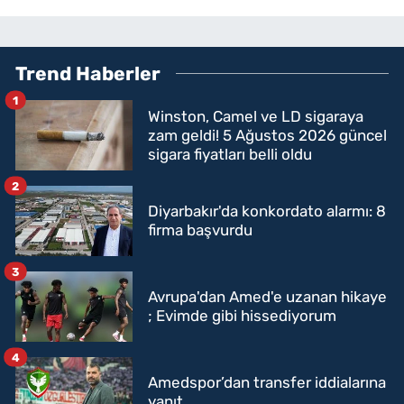
Trend Haberler
1
Winston, Camel ve LD sigaraya
zam geldi! 5 Ağustos 2026 güncel
sigara fiyatları belli oldu
2
Diyarbakır'da konkordato alarmı: 8
firma başvurdu
3
Avrupa'dan Amed'e uzanan hikaye
; Evimde gibi hissediyorum
4
Amedspor’dan transfer iddialarına
yanıt