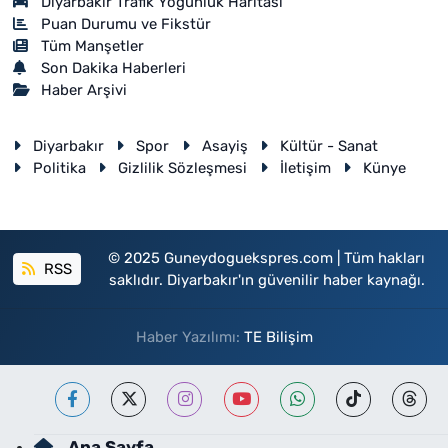
Diyarbakır Trafik Yoğunluk Haritası
Puan Durumu ve Fikstür
Tüm Manşetler
Son Dakika Haberleri
Haber Arşivi
Diyarbakır
Spor
Asayiş
Kültür - Sanat
Politika
Gizlilik Sözleşmesi
İletişim
Künye
© 2025 Guneydoguekspres.com | Tüm hakları
RSS
saklıdır. Diyarbakır'ın güvenilir haber kaynağı.
Haber Yazılımı:
TE Bilişim
Ana Sayfa