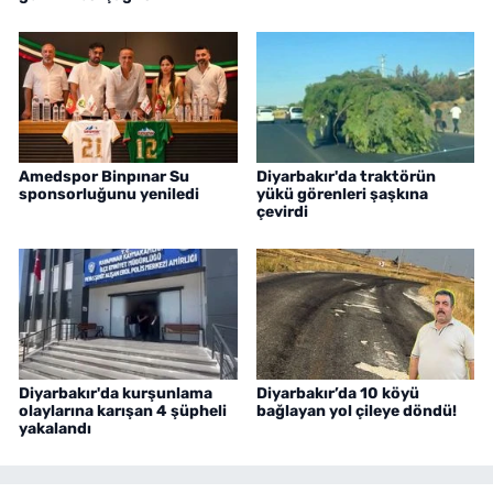
Amedspor Binpınar Su
Diyarbakır'da traktörün
sponsorluğunu yeniledi
yükü görenleri şaşkına
çevirdi
Diyarbakır'da kurşunlama
Diyarbakır’da 10 köyü
olaylarına karışan 4 şüpheli
bağlayan yol çileye döndü!
yakalandı