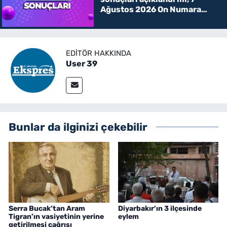
Ağustos 2026 On Numara
kazanan rakamlar
EDITÖR HAKKINDA
User 39
Bunlar da ilginizi çekebilir
Serra Bucak’tan Aram
Diyarbakır’ın 3 ilçesinde
Tigran’ın vasiyetinin yerine
eylem
getirilmesi çağrısı