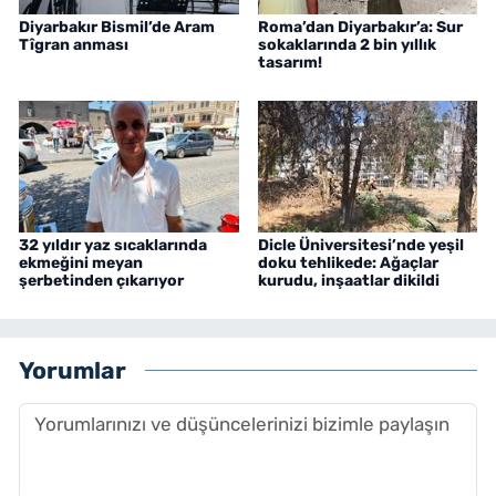
Diyarbakır Bismil’de Aram
Roma’dan Diyarbakır’a: Sur
Tîgran anması
sokaklarında 2 bin yıllık
tasarım!
32 yıldır yaz sıcaklarında
Dicle Üniversitesi’nde yeşil
ekmeğini meyan
doku tehlikede: Ağaçlar
şerbetinden çıkarıyor
kurudu, inşaatlar dikildi
Yorumlar