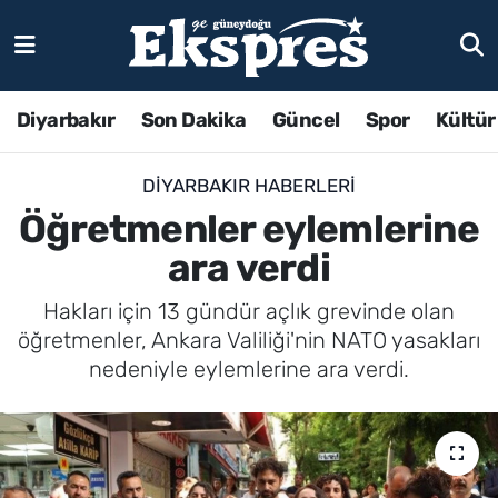
Diyarbakır
Son Dakika
Güncel
Spor
Kültür
DIYARBAKIR HABERLERI
Öğretmenler eylemlerine
ara verdi
Hakları için 13 gündür açlık grevinde olan
öğretmenler, Ankara Valiliği'nin NATO yasakları
nedeniyle eylemlerine ara verdi.