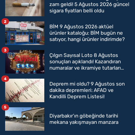
zam geldi! 5 Ağustos 2026 güncel
sigara fiyatları belli oldu
2
BİM 9 Ağustos 2026 aktüel
ürünler kataloğu: BİM bugün ne
satıyor, hangi ürünler indirimde?
3
Çılgın Sayısal Loto 8 Ağustos
sonuçları açıklandı! Kazandıran
numaralar ve ikramiye tutarları
belli oldu
4
Deprem mi oldu? 9 Ağustos son
dakika depremleri: AFAD ve
Kandilli Deprem Listesi!
5
Diyarbakır’ın göbeğinde tarihi
mekana yakışmayan manzara