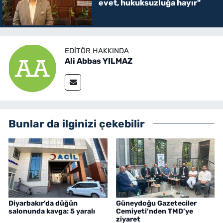
evet, hukuksuzluğa hayır"
EDITÖR HAKKINDA
Ali Abbas YILMAZ
Bunlar da ilginizi çekebilir
Diyarbakır’da düğün
Güneydoğu Gazeteciler
salonunda kavga: 5 yaralı
Cemiyeti’nden TMD’ye
ziyaret