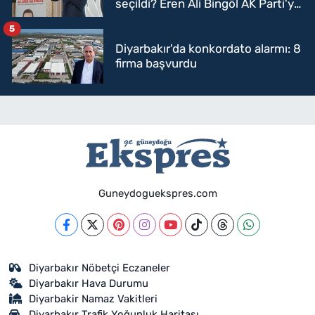
seçildi? Eren Ali Bingöl AK Parti'ye
mi geçecek?
5
Diyarbakır'da konkordato alarmı: 8
firma başvurdu
Guneydoguekspres.com
Diyarbakır Nöbetçi Eczaneler
Diyarbakır Hava Durumu
Diyarbakir Namaz Vakitleri
Diyarbakır Trafik Yoğunluk Haritası