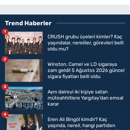
Trend Haberler
1
CRUSH grubu üyeleri kimler? Kaç
yaşındalar, nereliler, görevleri belli
oldu mu?
2
Winston, Camel ve LD sigaraya
zam geldi! 5 Ağustos 2026 güncel
sigara fiyatları belli oldu
3
Aynı daireyi iki kişiye satan
müteahhitlere Yargıtay'dan emsal
karar
4
Eren Ali Bingöl kimdir? Kaç
yaşında, nereli, hangi partiden