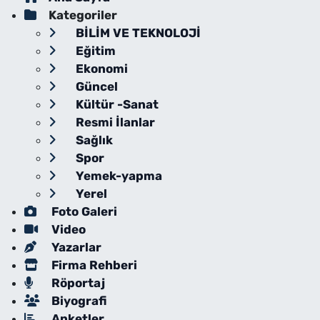
Kategoriler
BİLİM VE TEKNOLOJİ
Eğitim
Ekonomi
Güncel
Kültür -Sanat
Resmi İlanlar
Sağlık
Spor
Yemek-yapma
Yerel
Foto Galeri
Video
Yazarlar
Firma Rehberi
Röportaj
Biyografi
Anketler