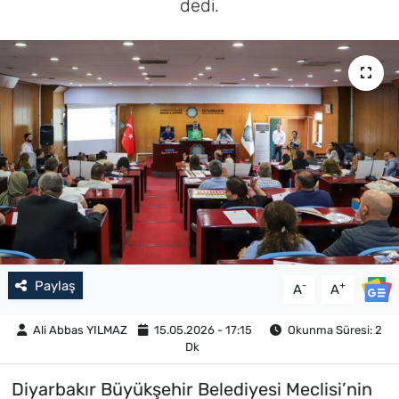
dedi.
Paylaş
-
+
A
A
Ali Abbas YILMAZ
15.05.2026 - 17:15
Okunma Süresi: 2
Dk
Diyarbakır Büyükşehir Belediyesi Meclisi’nin