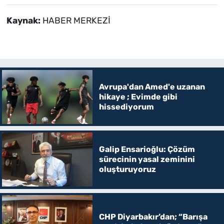
Kaynak:
HABER MERKEZİ
Avrupa'dan Amed'e uzanan
hikaye ; Evimde gibi
hissediyorum
Galip Ensarioğlu: Çözüm
sürecinin yasal zeminini
oluşturuyoruz
CHP Diyarbakır’dan; “Barışa