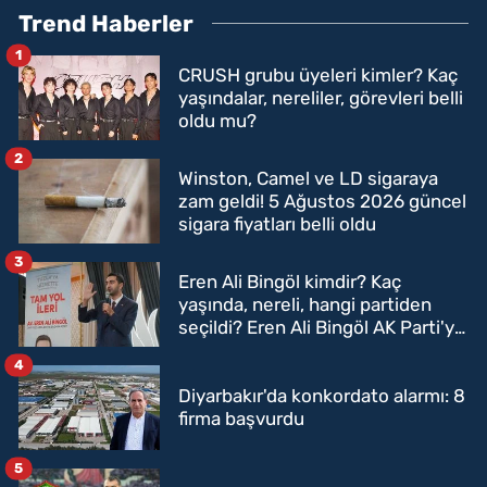
Trend Haberler
1
CRUSH grubu üyeleri kimler? Kaç
yaşındalar, nereliler, görevleri belli
oldu mu?
2
Winston, Camel ve LD sigaraya
zam geldi! 5 Ağustos 2026 güncel
sigara fiyatları belli oldu
3
Eren Ali Bingöl kimdir? Kaç
yaşında, nereli, hangi partiden
seçildi? Eren Ali Bingöl AK Parti'ye
mi geçecek?
4
Diyarbakır'da konkordato alarmı: 8
firma başvurdu
5