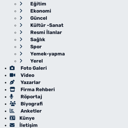
Eğitim
Ekonomi
Güncel
Kültür -Sanat
Resmi İlanlar
Sağlık
Spor
Yemek-yapma
Yerel
Foto Galeri
Video
Yazarlar
Firma Rehberi
Röportaj
Biyografi
Anketler
Künye
İletişim