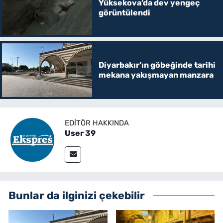
Yüksekova’da dev yengeç
görüntülendi
Diyarbakır’ın göbeğinde tarihi
mekana yakışmayan manzara
EDITÖR HAKKINDA
User 39
Bunlar da ilginizi çekebilir