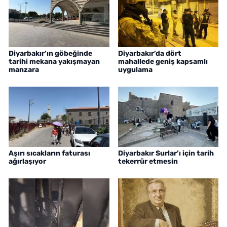
Diyarbakır’ın göbeğinde
Diyarbakır’da dört
tarihi mekana yakışmayan
mahallede geniş kapsamlı
manzara
uygulama
Aşırı sıcakların faturası
Diyarbakır Surlar’ı için tarih
ağırlaşıyor
tekerrür etmesin