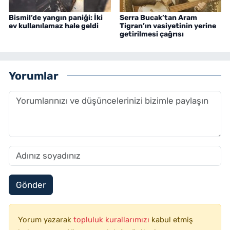
Bismil’de yangın paniği: İki
Serra Bucak’tan Aram
ev kullanılamaz hale geldi
Tigran’ın vasiyetinin yerine
getirilmesi çağrısı
Yorumlar
Gönder
Yorum yazarak
topluluk kurallarımızı
kabul etmiş