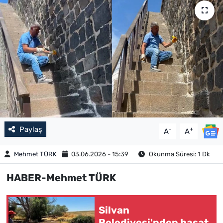
Paylaş
-
+
A
A
Mehmet TÜRK
03.06.2026 - 15:39
Okunma Süresi: 1 Dk
HABER-Mehmet TÜRK
Silvan
Belediyesi'nden hasat