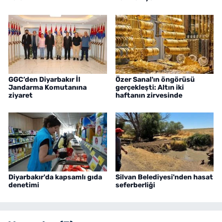
GGC’den Diyarbakır İl
Özer Sanal'ın öngörüsü
Jandarma Komutanına
gerçekleşti: Altın iki
ziyaret
haftanın zirvesinde
Diyarbakır'da kapsamlı gıda
Silvan Belediyesi'nden hasat
denetimi
seferberliği