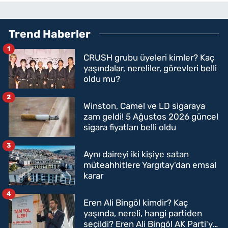
Trend Haberler
1
CRUSH grubu üyeleri kimler? Kaç
yaşındalar, nereliler, görevleri belli
oldu mu?
2
Winston, Camel ve LD sigaraya
zam geldi! 5 Ağustos 2026 güncel
sigara fiyatları belli oldu
3
Aynı daireyi iki kişiye satan
müteahhitlere Yargıtay'dan emsal
karar
4
Eren Ali Bingöl kimdir? Kaç
yaşında, nereli, hangi partiden
seçildi? Eren Ali Bingöl AK Parti'ye