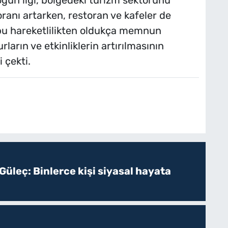
yoğun ilgi, bölgedeki turizm sektörünü
oranı artarken, restoran ve kafeler de
, bu hareketlilikten oldukça memnun
rların ve etkinliklerin artırılmasının
 çekti.
Güleç: Binlerce kişi siyasal hayata