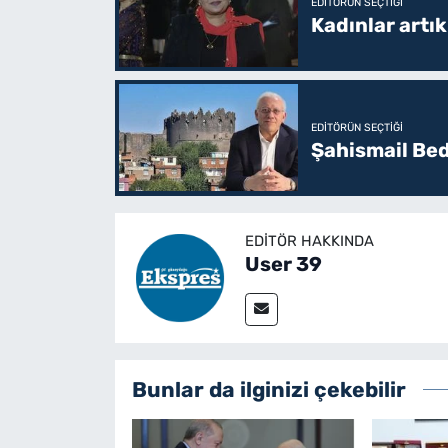
EDITÖRÜN SEÇTIĞI
Kadınlar artı
EDITÖRÜN SEÇTIĞI
Şahismail Bed
EDITÖR HAKKINDA
User 39
Bunlar da ilginizi çekebilir