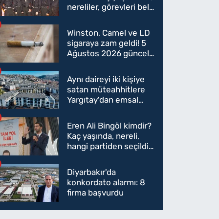
nereliler, görevleri belli
oldu mu?
Winston, Camel ve LD
sigaraya zam geldi! 5
Ağustos 2026 güncel
sigara fiyatları belli
oldu
Aynı daireyi iki kişiye
satan müteahhitlere
Yargıtay'dan emsal
karar
Eren Ali Bingöl kimdir?
Kaç yaşında, nereli,
hangi partiden seçildi?
Eren Ali Bingöl AK
Parti'ye mi geçecek?
Diyarbakır'da
konkordato alarmı: 8
firma başvurdu