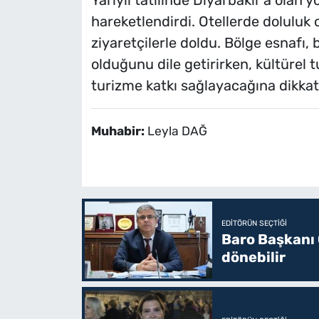
Yarıyıl tatilinde Diyarbakır’a olan 
hareketlendirdi. Otellerde doluluk 
ziyaretçilerle doldu. Bölge esnafı
olduğunu dile getirirken, kültürel tu
turizme katkı sağlayacağına dikkati
Muhabir:
Leyla DAĞ
EDITÖRÜN SEÇTIĞI
Baro Başkanı 
dönebilir