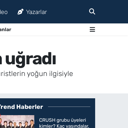
deo
Yazarlar
anlar
a uğradı
uristlerin yoğun ilgisiyle
Trend Haberler
CRUSH grubu üyeleri
kimler? Kaç yaşındalar,