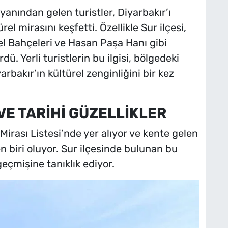
r yanından gelen turistler, Diyarbakır’ı
rel mirasını keşfetti. Özellikle Sur ilçesi,
el Bahçeleri ve Hasan Paşa Hanı gibi
dü. Yerli turistlerin bu ilgisi, bölgedeki
yarbakır’ın kültürel zenginliğini bir kez
VE TARİHİ GÜZELLİKLER
irası Listesi’nde yer alıyor ve kente gelen
den biri oluyor. Sur ilçesinde bulunan bu
 geçmişine tanıklık ediyor.