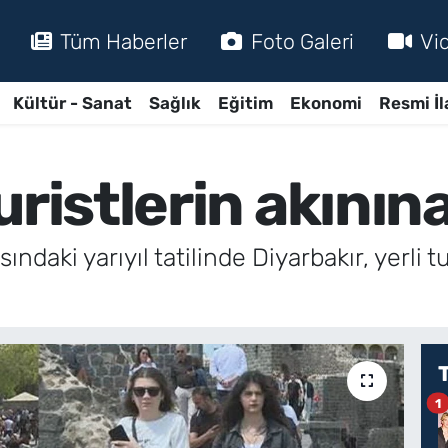
Tüm Haberler
Foto Galeri
Vi
Kültür - Sanat
Sağlık
Eğitim
Ekonomi
Resmi İl
uristlerin akının
ındaki yarıyıl tatilinde Diyarbakır, yerli t
1