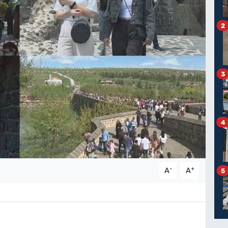
2
3
4
-
+
A
A
5