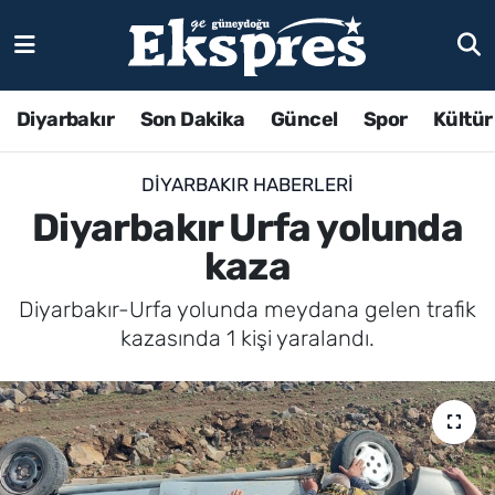
Diyarbakır
Son Dakika
Güncel
Spor
Kültür
DIYARBAKIR HABERLERI
Diyarbakır Urfa yolunda
kaza
Diyarbakır-Urfa yolunda meydana gelen trafik
kazasında 1 kişi yaralandı.