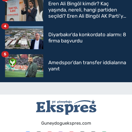
Eren Ali Bingöl kimdir? Kaç
yaşında, nereli, hangi partiden
seçildi? Eren Ali Bingöl AK Parti'ye
mi geçecek?
4
Diyarbakır'da konkordato alarmı: 8
firma başvurdu
5
Amedspor’dan transfer iddialarına
yanıt
Guneydoguekspres.com