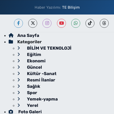
Haber Yazılımı:
TE Bilişim
Ana Sayfa
Kategoriler
BİLİM VE TEKNOLOJİ
Eğitim
Ekonomi
Güncel
Kültür -Sanat
Resmi İlanlar
Sağlık
Spor
Yemek-yapma
Yerel
Foto Galeri