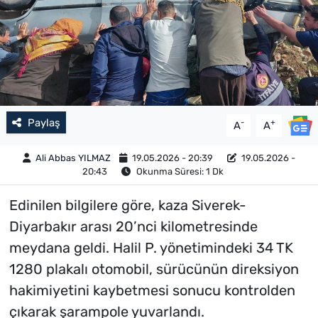
Paylaş
-
+
A
A
Ali Abbas YILMAZ
19.05.2026 - 20:39
19.05.2026 -
20:43
Okunma Süresi: 1 Dk
Edinilen bilgilere göre, kaza Siverek-
Diyarbakır arası 20’nci kilometresinde
meydana geldi. Halil P. yönetimindeki 34 TK
1280 plakalı otomobil, sürücünün direksiyon
hakimiyetini kaybetmesi sonucu kontrolden
çıkarak şarampole yuvarlandı.