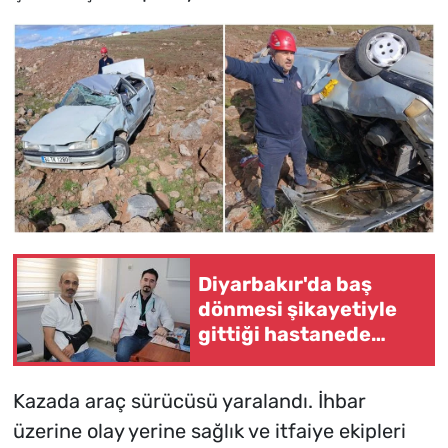
Diyarbakır'da baş
dönmesi şikayetiyle
gittiği hastanede
"dünyada 68'inci
vaka" olarak
Kazada araç sürücüsü yaralandı. İhbar
literatüre geçti
üzerine olay yerine sağlık ve itfaiye ekipleri