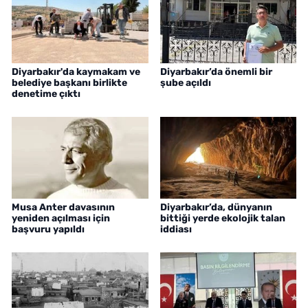
Diyarbakır'da kaymakam ve
Diyarbakır’da önemli bir
belediye başkanı birlikte
şube açıldı
denetime çıktı
Musa Anter davasının
Diyarbakır’da, dünyanın
yeniden açılması için
bittiği yerde ekolojik talan
başvuru yapıldı
iddiası