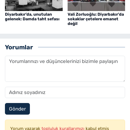
Diyarbakır’da, unutulan
Vali Zorluoğlu: Diyarbakır'da
gelenek: Damda taht sefası
sokaklar çetelere emanet
değil
Yorumlar
Gönder
Yorum yazarak
topluluk kurallarımızı
kabul etmiş