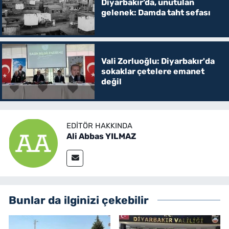
Diyarbakır’da, unutulan
gelenek: Damda taht sefası
Vali Zorluoğlu: Diyarbakır'da
sokaklar çetelere emanet
değil
EDITÖR HAKKINDA
Ali Abbas YILMAZ
Bunlar da ilginizi çekebilir