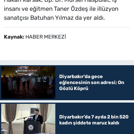
insanı ve eğitmen Taner Özdeş ile illüzyon
sanatçısı Batuhan Yılmaz da yer aldı.
Kaynak:
HABER MERKEZİ
Diyarbakır’da gece
eğlencesinin son adresi; On
Gözlü Köprü
Diyarbakır’da 7 ayda 2 bin 520
kadın şiddete maruz kaldı