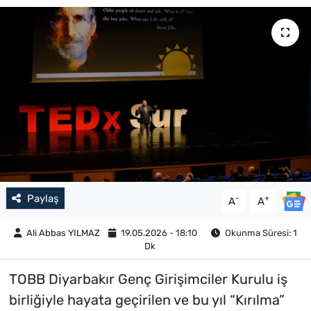
Paylaş
-
+
A
A
Ali Abbas YILMAZ
19.05.2026 - 18:10
Okunma Süresi: 1
Dk
TOBB Diyarbakır Genç Girişimciler Kurulu iş
birliğiyle hayata geçirilen ve bu yıl “Kırılma”