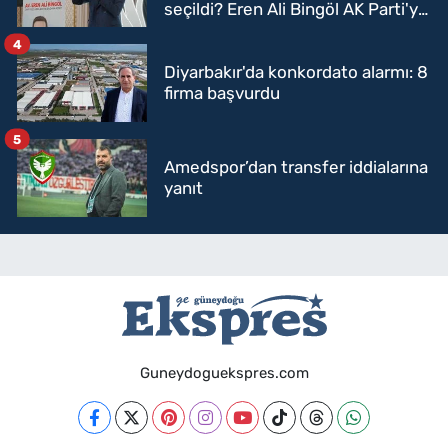
seçildi? Eren Ali Bingöl AK Parti'ye
mi geçecek?
4
Diyarbakır'da konkordato alarmı: 8
firma başvurdu
5
Amedspor’dan transfer iddialarına
yanıt
Guneydoguekspres.com