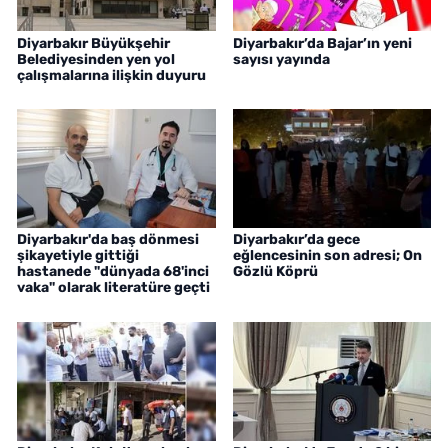
Diyarbakır Büyükşehir
Diyarbakır’da Bajar’ın yeni
Belediyesinden yen yol
sayısı yayında
çalışmalarına ilişkin duyuru
Diyarbakır'da baş dönmesi
Diyarbakır’da gece
şikayetiyle gittiği
eğlencesinin son adresi; On
hastanede "dünyada 68'inci
Gözlü Köprü
vaka" olarak literatüre geçti