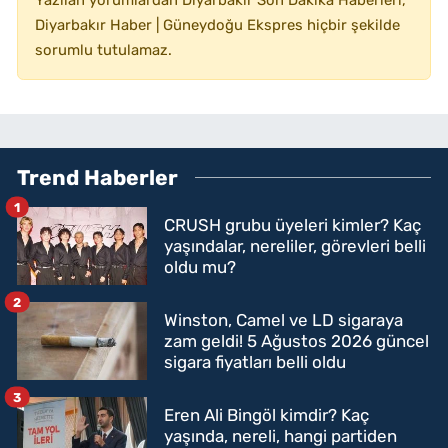
Yazılan yorumlardan Diyarbakır Son Dakika Haberleri,
Diyarbakır Haber | Güneydoğu Ekspres hiçbir şekilde
sorumlu tutulamaz.
Trend Haberler
1
CRUSH grubu üyeleri kimler? Kaç
yaşındalar, nereliler, görevleri belli
oldu mu?
2
Winston, Camel ve LD sigaraya
zam geldi! 5 Ağustos 2026 güncel
sigara fiyatları belli oldu
3
Eren Ali Bingöl kimdir? Kaç
yaşında, nereli, hangi partiden