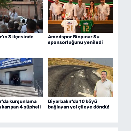
r’ın 3 ilçesinde
Amedspor Binpınar Su
sponsorluğunu yeniledi
r'da kurşunlama
Diyarbakır’da 10 köyü
a karışan 4 şüpheli
bağlayan yol çileye döndü!