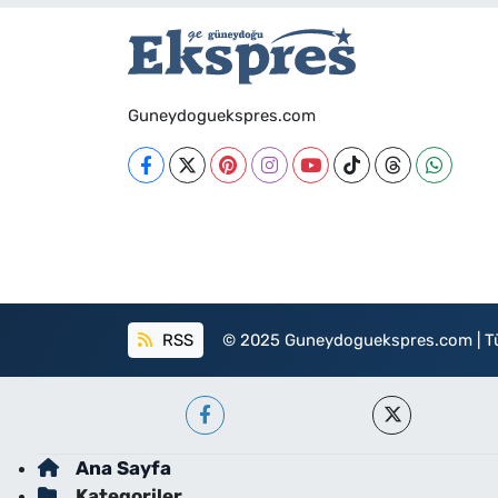
Guneydoguekspres.com
RSS
© 2025 Guneydoguekspres.com | Tüm h
Ana Sayfa
Kategoriler