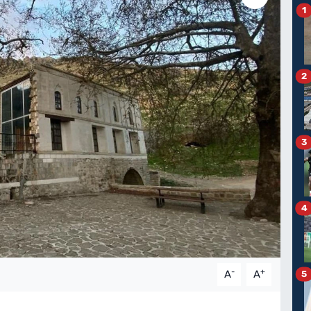
1
2
3
4
-
+
A
A
5