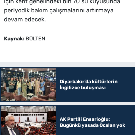
için kent genelindeki bin 70 su kuyusunda
periyodik bakım çalışmalarını artırmaya
devam edecek.
Kaynak:
BÜLTEN
Diyarbakır’da kültürlerin
İngilizce buluşması
AK Partili Ensarioğlu:
Bugünkü yasada Öcalan yok