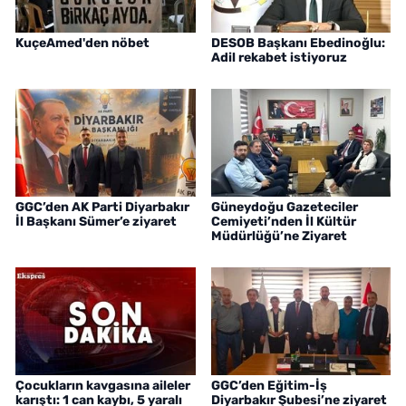
KuçeAmed'den nöbet
DESOB Başkanı Ebedinoğlu:
Adil rekabet istiyoruz
GGC’den AK Parti Diyarbakır
Güneydoğu Gazeteciler
İl Başkanı Sümer’e ziyaret
Cemiyeti’nden İl Kültür
Müdürlüğü’ne Ziyaret
Çocukların kavgasına aileler
GGC’den Eğitim-İş
karıştı: 1 can kaybı, 5 yaralı
Diyarbakır Şubesi’ne ziyaret