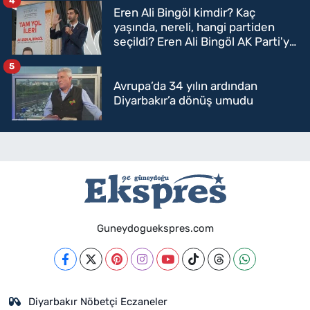
4
Eren Ali Bingöl kimdir? Kaç
yaşında, nereli, hangi partiden
seçildi? Eren Ali Bingöl AK Parti'ye
mi geçecek?
5
Avrupa’da 34 yılın ardından
Diyarbakır’a dönüş umudu
Guneydoguekspres.com
Diyarbakır Nöbetçi Eczaneler