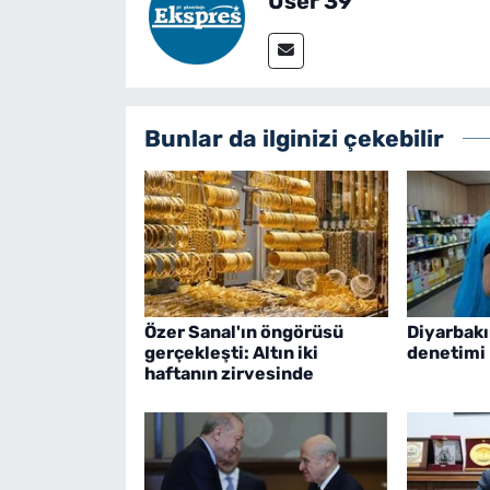
User 39
Bunlar da ilginizi çekebilir
Özer Sanal'ın öngörüsü
Diyarbakı
gerçekleşti: Altın iki
denetimi
haftanın zirvesinde