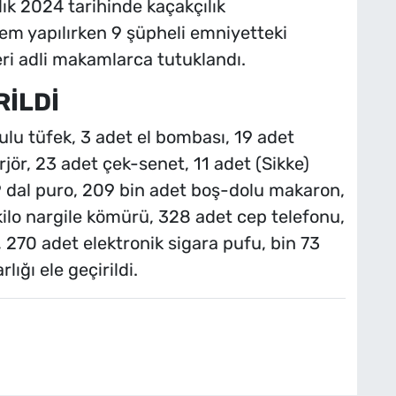
k 2024 tarihinde kaçakçılık
em yapılırken 9 şüpheli emniyetteki
eri adli makamlarca tutuklandı.
RİLDİ
lu tüfek, 3 adet el bombası, 19 adet
rjör, 23 adet çek-senet, 11 adet (Sikke)
519 dal puro, 209 bin adet boş-dolu makaron,
kilo nargile kömürü, 328 adet cep telefonu,
 270 adet elektronik sigara pufu, bin 73
lığı ele geçirildi.