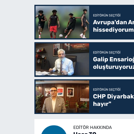
EDITÖRÜN SEÇTIĞI
Avrupa'dan Am
hissediyorum
EDITÖRÜN SEÇTIĞI
Galip Ensario
oluşturuyoru
EDITÖRÜN SEÇTIĞI
CHP Diyarbakı
hayır"
EDITÖR HAKKINDA