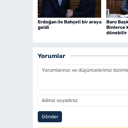
Erdoğan ile Bahçeli bir araya
Baro Başk
geldi
Binlerce 
dönebilir
Yorumlar
Gönder