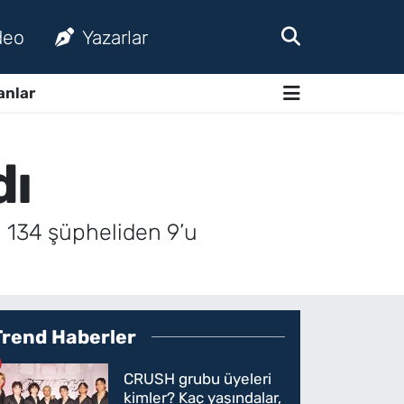
deo
Yazarlar
anlar
dı
n 134 şüpheliden 9’u
Trend Haberler
CRUSH grubu üyeleri
kimler? Kaç yaşındalar,