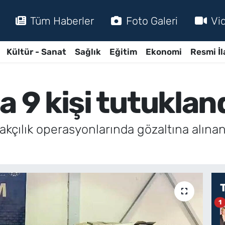
Tüm Haberler
Foto Galeri
Vi
Kültür - Sanat
Sağlık
Eğitim
Ekonomi
Resmi İl
a 9 kişi tutuklan
çakçılık operasyonlarında gözaltına alına
1