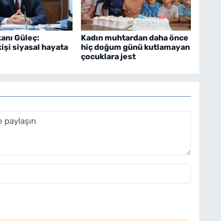
anı Güleç:
Kadın muhtardan daha önce
kişi siyasal hayata
hiç doğum günü kutlamayan
çocuklara jest