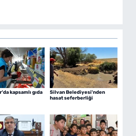
r'da kapsamlı gıda
Silvan Belediyesi'nden
hasat seferberliği