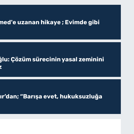
ed'e uzanan hikaye ; Evimde gibi
ğlu: Çözüm sürecinin yasal zeminini
z
r’dan; “Barışa evet, hukuksuzluğa