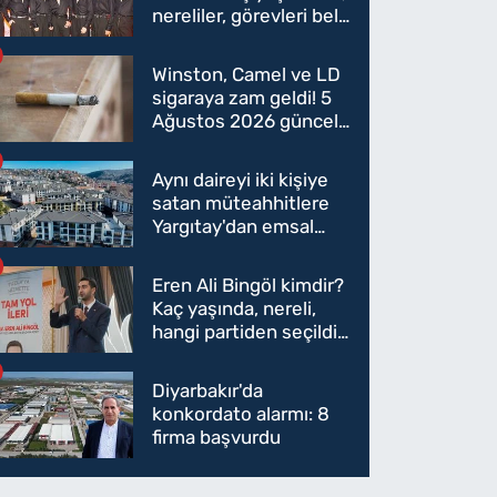
nereliler, görevleri belli
oldu mu?
Winston, Camel ve LD
sigaraya zam geldi! 5
Ağustos 2026 güncel
sigara fiyatları belli
oldu
Aynı daireyi iki kişiye
satan müteahhitlere
Yargıtay'dan emsal
karar
Eren Ali Bingöl kimdir?
Kaç yaşında, nereli,
hangi partiden seçildi?
Eren Ali Bingöl AK
Parti'ye mi geçecek?
Diyarbakır'da
konkordato alarmı: 8
firma başvurdu