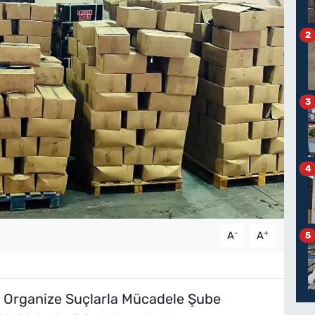
2
3
4
-
+
A
A
5
e Organize Suçlarla Mücadele Şube