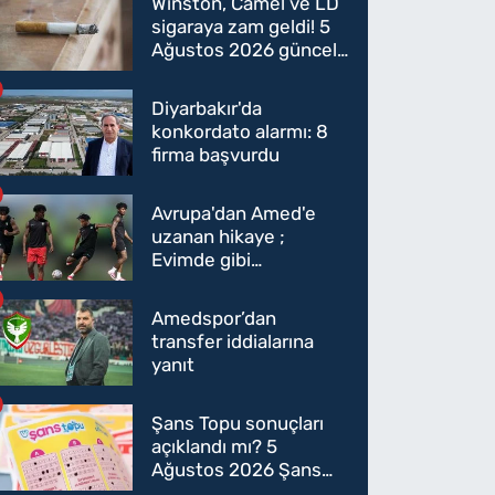
Winston, Camel ve LD
sigaraya zam geldi! 5
Ağustos 2026 güncel
sigara fiyatları belli
oldu
Diyarbakır'da
konkordato alarmı: 8
firma başvurdu
Avrupa'dan Amed'e
uzanan hikaye ;
Evimde gibi
hissediyorum
Amedspor’dan
transfer iddialarına
yanıt
Şans Topu sonuçları
açıklandı mı? 5
Ağustos 2026 Şans
Topu sonuçları! 5