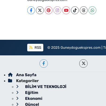
RSS
© 2025 Guneydoguekspres.com | Tüm h
Ana Sayfa
Kategoriler
BİLİM VE TEKNOLOJİ
Eğitim
Ekonomi
Güncel