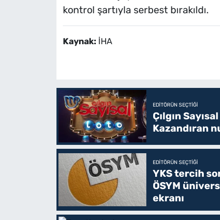
kontrol şartıyla serbest bırakıldı.
Kaynak:
İHA
EDITÖRÜN SEÇTIĞI
Çılgın Sayısal
Kazandıran nu
EDITÖRÜN SEÇTIĞI
YKS tercih so
ÖSYM ünivers
ekranı