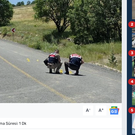
2
3
4
-
+
A
A
5
a Süresi: 1 Dk