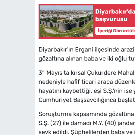
Diyarbakır’da
başvurusu
İçeriği Görüntül
Diyarbakır'ın Ergani ilçesinde araz
gözaltına alınan baba ve iki oğlu tu
31 Mayıs'ta kırsal Çukurdere Mahal
nedeniyle hafif ticari araca düzen
hayatını kaybettiği, eşi S.Ş.'nin ise 
Cumhuriyet Başsavcılığınca başlat
Soruşturma kapsamında gözaltına al
S.Ş. (27) ile damadı M.Y. (40) jand
sevk edildi. Şüphelilerden baba ve i