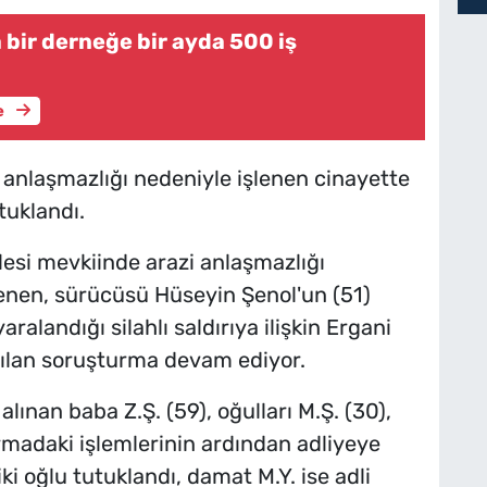
 bir derneğe bir ayda 500 iş
e
i anlaşmazlığı nedeniyle işlenen cinayette
tuklandı.
lesi mevkiinde arazi anlaşmazlığı
lenen, sürücüsü Hüseyin Şenol'un (51)
yaralandığı silahlı saldırıya ilişkin Ergani
ılan soruşturma devam ediyor.
ınan baba Z.Ş. (59), oğulları M.Ş. (30),
armadaki işlemlerinin ardından adliyeye
ki oğlu tutuklandı, damat M.Y. ise adli