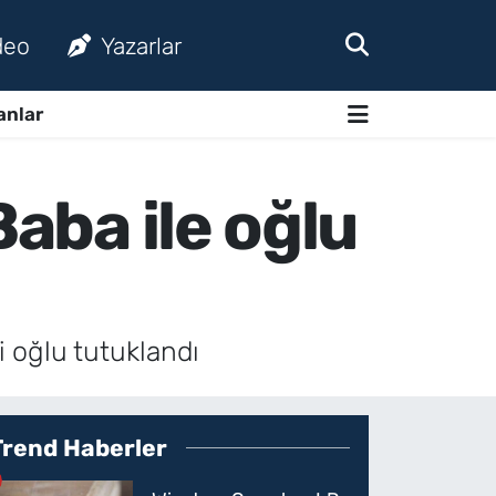
deo
Yazarlar
anlar
Baba ile oğlu
i oğlu tutuklandı
Trend Haberler