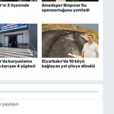
r’ın 3 ilçesinde
Amedspor Binpınar Su
sponsorluğunu yeniledi
r'da kurşunlama
Diyarbakır’da 10 köyü
a karışan 4 şüpheli
bağlayan yol çileye döndü!