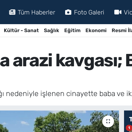
Tüm Haberler
Foto Galeri
Vi
Kültür - Sanat
Sağlık
Eğitim
Ekonomi
Resmi İl
a arazi kavgası; 
ğı nedeniyle işlenen cinayette baba ve ik
1