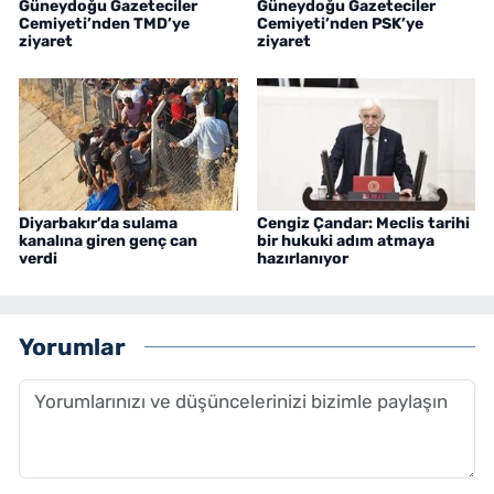
Güneydoğu Gazeteciler
Güneydoğu Gazeteciler
Cemiyeti’nden TMD’ye
Cemiyeti’nden PSK’ye
ziyaret
ziyaret
Diyarbakır’da sulama
Cengiz Çandar: Meclis tarihi
kanalına giren genç can
bir hukuki adım atmaya
verdi
hazırlanıyor
Yorumlar