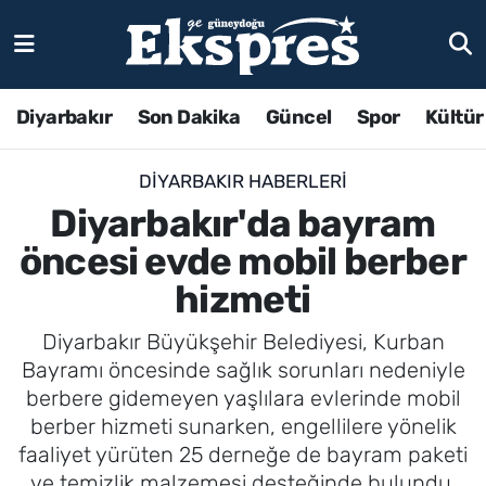
Diyarbakır
Son Dakika
Güncel
Spor
Kültür
DIYARBAKIR HABERLERI
Diyarbakır'da bayram
öncesi evde mobil berber
hizmeti
Diyarbakır Büyükşehir Belediyesi, Kurban
Bayramı öncesinde sağlık sorunları nedeniyle
berbere gidemeyen yaşlılara evlerinde mobil
berber hizmeti sunarken, engellilere yönelik
faaliyet yürüten 25 derneğe de bayram paketi
ve temizlik malzemesi desteğinde bulundu.