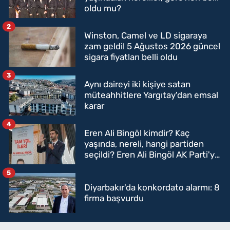
oldu mu?
2
Winston, Camel ve LD sigaraya
zam geldi! 5 Ağustos 2026 güncel
sigara fiyatları belli oldu
3
Aynı daireyi iki kişiye satan
müteahhitlere Yargıtay'dan emsal
karar
4
Eren Ali Bingöl kimdir? Kaç
yaşında, nereli, hangi partiden
seçildi? Eren Ali Bingöl AK Parti'ye
mi geçecek?
5
Diyarbakır'da konkordato alarmı: 8
firma başvurdu