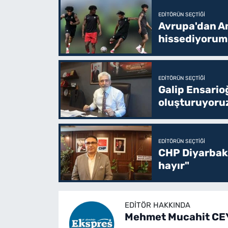
EDITÖRÜN SEÇTIĞI
Avrupa'dan Am
hissediyorum
EDITÖRÜN SEÇTIĞI
Galip Ensario
oluşturuyoru
EDITÖRÜN SEÇTIĞI
CHP Diyarbakı
hayır"
EDITÖR HAKKINDA
Mehmet Mucahit C