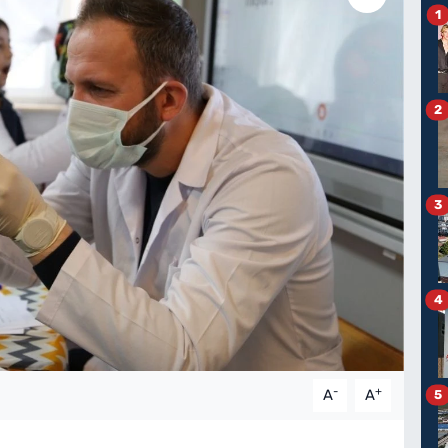
1
2
3
4
-
+
A
A
5