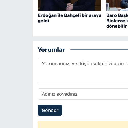
Erdoğan ile Bahçeli bir araya
Baro Başk
geldi
Binlerce 
dönebilir
Yorumlar
Gönder