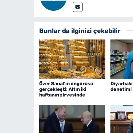
Bunlar da ilginizi çekebilir
Özer Sanal'ın öngörüsü
Diyarbakı
gerçekleşti: Altın iki
denetimi
haftanın zirvesinde