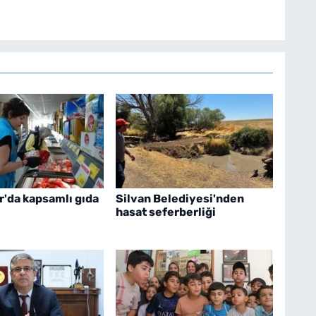
r'da kapsamlı gıda
Silvan Belediyesi'nden
hasat seferberliği