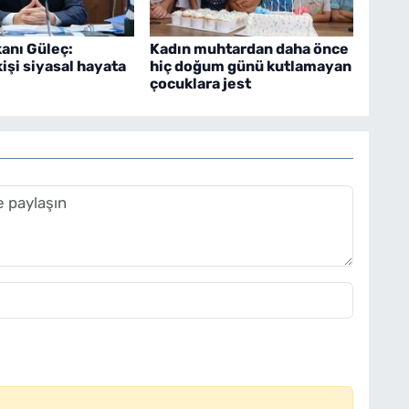
anı Güleç:
Kadın muhtardan daha önce
kişi siyasal hayata
hiç doğum günü kutlamayan
çocuklara jest