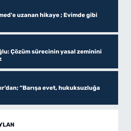
ed'e uzanan hikaye ; Evimde gibi
ğlu: Çözüm sürecinin yasal zeminini
z
r’dan; “Barışa evet, hukuksuzluğa
EYLAN