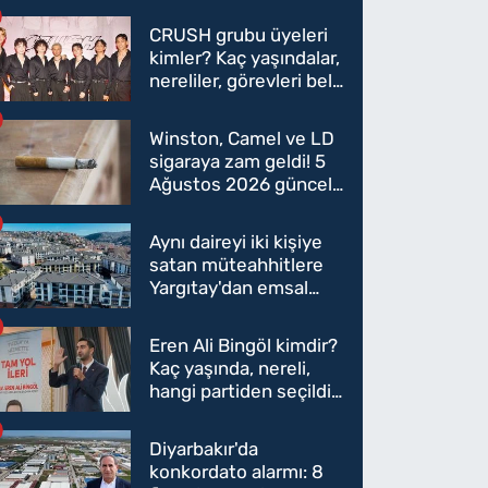
CRUSH grubu üyeleri
kimler? Kaç yaşındalar,
nereliler, görevleri belli
oldu mu?
Winston, Camel ve LD
sigaraya zam geldi! 5
Ağustos 2026 güncel
sigara fiyatları belli
oldu
Aynı daireyi iki kişiye
satan müteahhitlere
Yargıtay'dan emsal
karar
Eren Ali Bingöl kimdir?
Kaç yaşında, nereli,
hangi partiden seçildi?
Eren Ali Bingöl AK
Parti'ye mi geçecek?
Diyarbakır'da
konkordato alarmı: 8