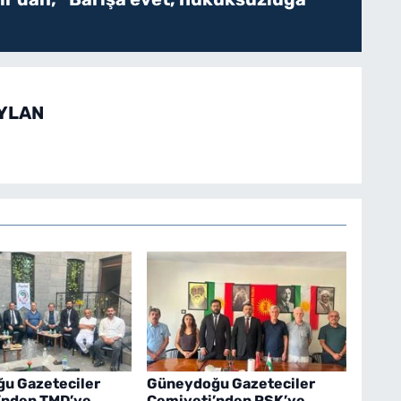
EYLAN
u Gazeteciler
Güneydoğu Gazeteciler
’nden TMD’ye
Cemiyeti’nden PSK’ye