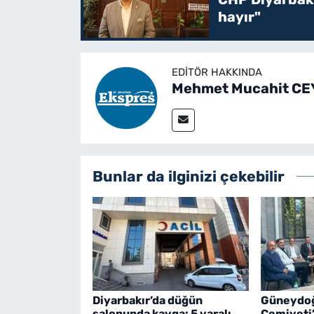
hayır"
EDITÖR HAKKINDA
Mehmet Mucahit C
Bunlar da ilginizi çekebilir
Diyarbakır’da düğün
Güneydoğ
salonunda kavga: 5 yaralı
Cemiyeti