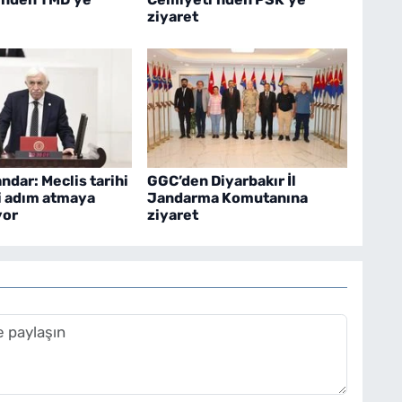
ziyaret
ndar: Meclis tarihi
GGC’den Diyarbakır İl
i adım atmaya
Jandarma Komutanına
yor
ziyaret