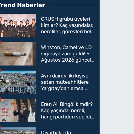
Trend Haberler
CRUSH grubu üyeleri
kimler? Kaç yaşındalar,
nereliler, görevleri belli
oldu mu?
Winston, Camel ve LD
sigaraya zam geldi! 5
Ağustos 2026 güncel
sigara fiyatları belli
oldu
Aynı daireyi iki kişiye
satan müteahhitlere
Yargıtay'dan emsal
karar
Eren Ali Bingöl kimdir?
Kaç yaşında, nereli,
hangi partiden seçildi?
Eren Ali Bingöl AK
Parti'ye mi geçecek?
Diyarbakır'da