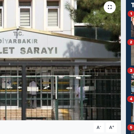
1
2
3
4
-
+
A
A
5