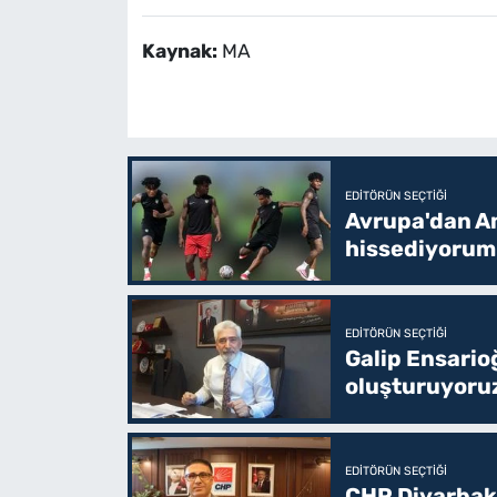
Kaynak:
MA
EDITÖRÜN SEÇTIĞI
Avrupa'dan Am
hissediyorum
EDITÖRÜN SEÇTIĞI
Galip Ensario
oluşturuyoru
EDITÖRÜN SEÇTIĞI
CHP Diyarbakı