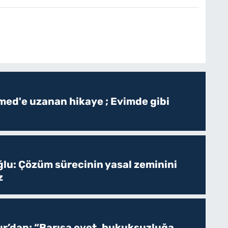
ed'e uzanan hikaye ; Evimde gibi
ğlu: Çözüm sürecinin yasal zeminini
z
r’dan; “Barışa evet, hukuksuzluğa