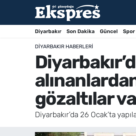
Diyarbakır
Son Dakika
Güncel
Spor
DIYARBAKIR HABERLERI
Diyarbakır’d
alınanlardan
gözaltılar va
Diyarbakır’da 26 Ocak’ta yapıla