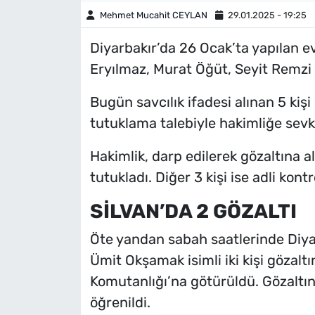
Mehmet Mucahit CEYLAN
29.01.2025 - 19:25
Diyarbakır’da 26 Ocak’ta yapılan e
Eryılmaz, Murat Öğüt, Seyit Remzi 
Bugün savcılık ifadesi alınan 5 kiş
tutuklama talebiyle hakimliğe sevk 
Hakimlik, darp edilerek gözaltına 
tutukladı. Diğer 3 kişi ise adli kon
SİLVAN’DA 2 GÖZALTI
Öte yandan sabah saatlerinde Diyarb
Ümit Okşamak isimli iki kişi gözaltı
Komutanlığı’na götürüldü. Gözaltına 
öğrenildi.