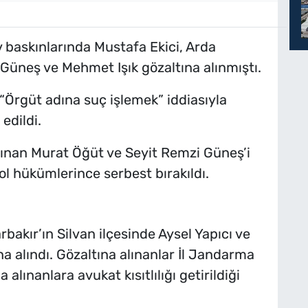
v baskınlarında Mustafa Ekici, Arda
Güneş ve Mehmet Işık gözaltına alınmıştı.
i “Örgüt adına suç işlemek” iddiasıyla
edildi.
alınan Murat Öğüt ve Seyit Remzi Güneş’i
trol hükümlerince serbest bırakıldı.
akır’ın Silvan ilçesinde Aysel Yapıcı ve
na alındı. Gözaltına alınanlar İl Jandarma
alınanlara avukat kısıtlılığı getirildiği