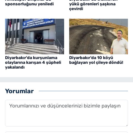
sponsorluğunu yeniledi
yükü görenleri şaşkına
çevirdi
Diyarbakır'da kurşunlama
Diyarbakır’da 10 köyü
olaylarına karışan 4 şüpheli
bağlayan yol çileye döndü!
yakalandı
Yorumlar