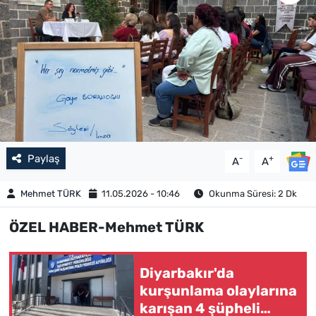
Paylaş
-
+
A
A
Mehmet TÜRK
11.05.2026 - 10:46
Okunma Süresi: 2 Dk
ÖZEL HABER-Mehmet TÜRK
Diyarbakır'da
kurşunlama olaylarına
karışan 4 şüpheli