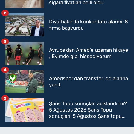
sigara fiyatları belli oldu
2
Diyarbakır'da konkordato alarmı: 8
firma başvurdu
3
Avrupa'dan Amed'e uzanan hikaye
; Evimde gibi hissediyorum
4
Amedspor’dan transfer iddialarına
yanıt
5
Şans Topu sonuçları açıklandı mı?
5 Ağustos 2026 Şans Topu
sonuçları! 5 Ağustos Şans topu
sorgulama