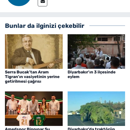
Bunlar da ilginizi çekebilir
Serra Bucak’tan Aram
Diyarbakır’ın 3 ilçesinde
Tigran’ın vasiyetinin yerine
eylem
getirilmesi çağrısı
Amedspor Binpınar Su
Diyarbakır'da traktörün