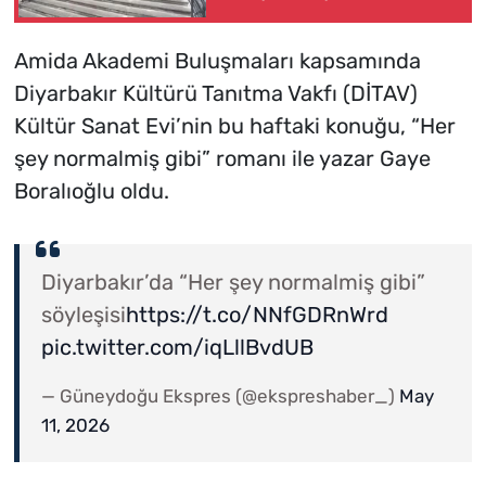
yakalandı
Amida Akademi Buluşmaları kapsamında
Diyarbakır Kültürü Tanıtma Vakfı (DİTAV)
Kültür Sanat Evi’nin bu haftaki konuğu, “Her
şey normalmiş gibi” romanı ile yazar Gaye
Boralıoğlu oldu.
Diyarbakır’da “Her şey normalmiş gibi”
söyleşisi
https://t.co/NNfGDRnWrd
pic.twitter.com/iqLllBvdUB
— Güneydoğu Ekspres (@ekspreshaber_)
May
11, 2026