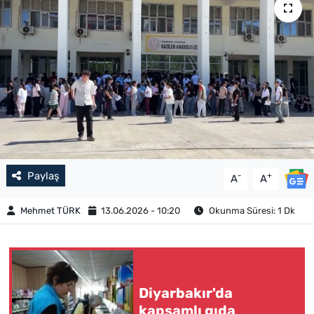
Paylaş
-
+
A
A
Mehmet TÜRK
13.06.2026 - 10:20
Okunma Süresi: 1 Dk
Diyarbakır'da
kapsamlı gıda