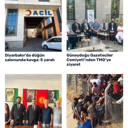
Diyarbakır’da düğün
Güneydoğu Gazeteciler
salonunda kavga: 5 yaralı
Cemiyeti’nden TMD’ye
ziyaret