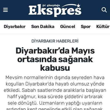
Diyarbakır
Son Dakika
Güncel
Spor
Kültür
DIYARBAKIR HABERLERI
Diyarbakır’da Mayıs
ortasında sağanak
kabusu
Mevsim normallerinin dışında seyreden hava
koşulları Diyarbakır’da hayatı olumsuz yönde
etkiledi. Sabah saatlerinde aralıklarla başlayan
hafif yağmur, kısa sürede şiddetini artırarak
sele dönüştü. Uzmanların yaptığı uyarıların
ardından kent genelinde etkili olan sağanak,