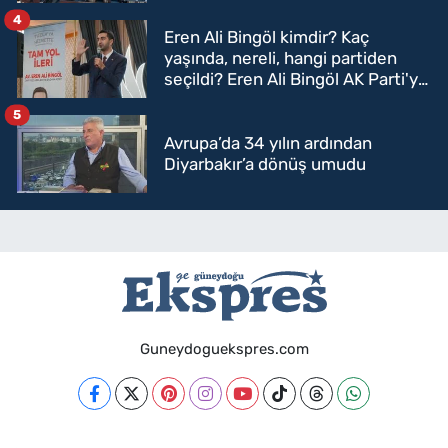
4
Eren Ali Bingöl kimdir? Kaç
yaşında, nereli, hangi partiden
seçildi? Eren Ali Bingöl AK Parti'ye
mi geçecek?
5
Avrupa’da 34 yılın ardından
Diyarbakır’a dönüş umudu
Guneydoguekspres.com