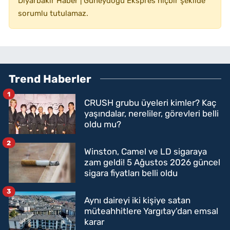
Diyarbakır Haber | Güneydoğu Ekspres hiçbir şekilde
sorumlu tutulamaz.
Trend Haberler
1
CRUSH grubu üyeleri kimler? Kaç
yaşındalar, nereliler, görevleri belli
oldu mu?
2
Winston, Camel ve LD sigaraya
zam geldi! 5 Ağustos 2026 güncel
sigara fiyatları belli oldu
3
Aynı daireyi iki kişiye satan
müteahhitlere Yargıtay'dan emsal
karar