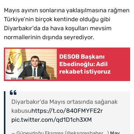
Mayıs ayının sonlarına yaklaşılmasına rağmen
Türkiye’nin birçok kentinde olduğu gibi
Diyarbakır’da da hava koşulları mevsim
normallerinin dışında seyrediyor.
DESOB Başkanı
Ebedinoğlu: Adil
rekabet istiyoruz
Diyarbakır’da Mayıs ortasında sağanak
kabusu
https://t.co/840FMYFE2r
pic.twitter.com/qd1D1ch3XM
— Güneydoğu Ekspres (@ekspreshaber_)
May