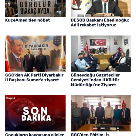
KuçeAmed'den nöbet
DESOB Başkanı Ebedinoğlu:
Adil rekabet istiyoruz
GGC’den AK Parti Diyarbakır
Güneydoğu Gazeteciler
İl Başkanı Sümer’e ziyaret
Cemiyeti’nden İl Kültür
Müdürlüğü’ne Ziyaret
Çocukların kavgasına aileler
GGC’den Eğitim-İş