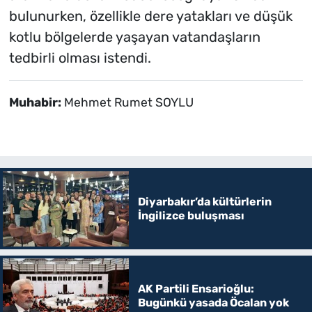
bulunurken, özellikle dere yatakları ve düşük
kotlu bölgelerde yaşayan vatandaşların
tedbirli olması istendi.
Muhabir:
Mehmet Rumet SOYLU
Diyarbakır’da kültürlerin
İngilizce buluşması
AK Partili Ensarioğlu:
Bugünkü yasada Öcalan yok