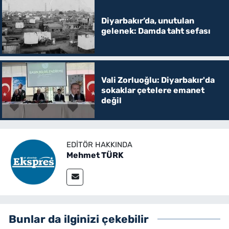
Diyarbakır’da, unutulan
gelenek: Damda taht sefası
Vali Zorluoğlu: Diyarbakır'da
sokaklar çetelere emanet
değil
EDITÖR HAKKINDA
Mehmet TÜRK
Bunlar da ilginizi çekebilir