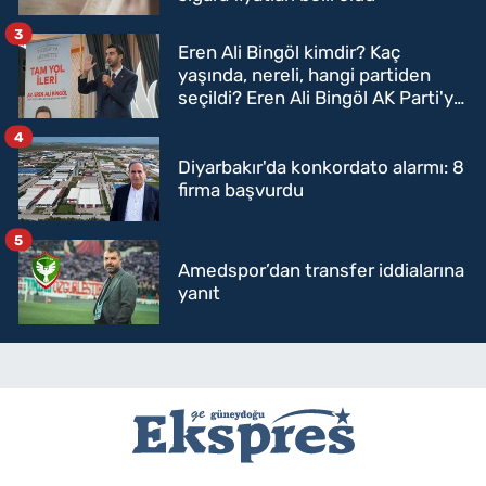
3
Eren Ali Bingöl kimdir? Kaç
yaşında, nereli, hangi partiden
seçildi? Eren Ali Bingöl AK Parti'ye
mi geçecek?
4
Diyarbakır'da konkordato alarmı: 8
firma başvurdu
5
Amedspor’dan transfer iddialarına
yanıt