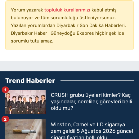
Yorum yazarak
topluluk kurallarımızı
kabul etmiş
bulunuyor ve tüm sorumluluğu üstleniyorsunuz.
Yazılan yorumlardan Diyarbakır Son Dakika Haberleri,
Diyarbakır Haber | Güneydoğu Ekspres hiçbir şekilde
sorumlu tutulamaz.
Trend Haberler
1
CRUSH grubu üyeleri kimler? Kaç
yaşındalar, nereliler, görevleri belli
oldu mu?
2
Winston, Camel ve LD sigaraya
zam geldi! 5 Ağustos 2026 güncel
sigara fiyatları belli oldu