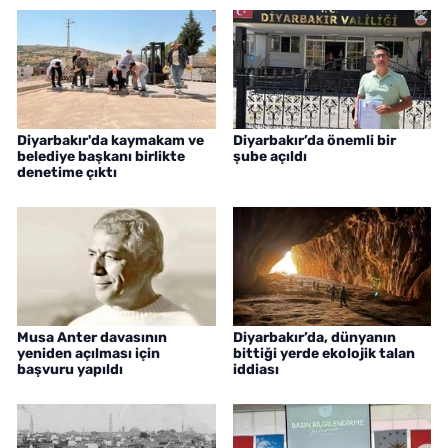
Diyarbakır'da kaymakam ve
Diyarbakır’da önemli bir
belediye başkanı birlikte
şube açıldı
denetime çıktı
Musa Anter davasının
Diyarbakır’da, dünyanın
yeniden açılması için
bittiği yerde ekolojik talan
başvuru yapıldı
iddiası