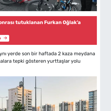
 sonrası tutuklanan Furkan Oğlak’a
e
aynı yerde son bir haftada 2 kaza meydana
lara tepki gösteren yurttaşlar yolu