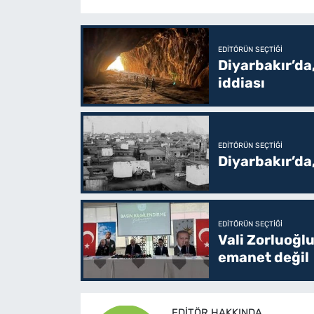
EDITÖRÜN SEÇTIĞI
Diyarbakır’da,
iddiası
EDITÖRÜN SEÇTIĞI
Diyarbakır’da
EDITÖRÜN SEÇTIĞI
Vali Zorluoğlu
emanet değil
EDITÖR HAKKINDA