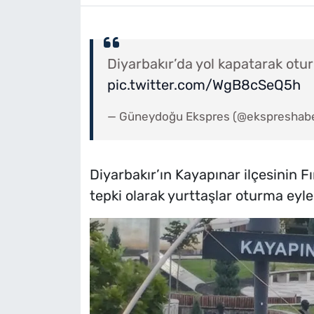
Diyarbakır’da yol kapatarak ot
pic.twitter.com/WgB8cSeQ5h
— Güneydoğu Ekspres (@ekspreshab
Diyarbakır’ın Kayapınar ilçesinin F
tepki olarak yurttaşlar oturma eyle