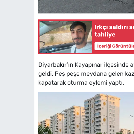
Irkçı saldırı
tahliye
İçeriği Görüntül
Diyarbakır’ın Kayapınar ilçesinde 
geldi. Peş peşe meydana gelen kaza
kapatarak oturma eylemi yaptı.