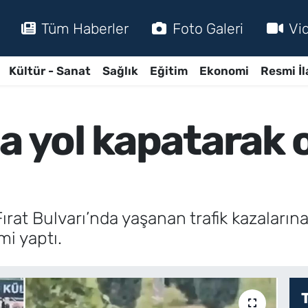
Tüm Haberler
Foto Galeri
Vi
Kültür - Sanat
Sağlık
Eğitim
Ekonomi
Resmi İl
da yol kapatarak
Fırat Bulvarı’nda yaşanan trafik kazalarına
mi yaptı.