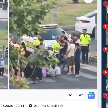
1
2
3
4
-
+
A
A
5
06.2026 - 20:44
Okunma Süresi: 1 Dk