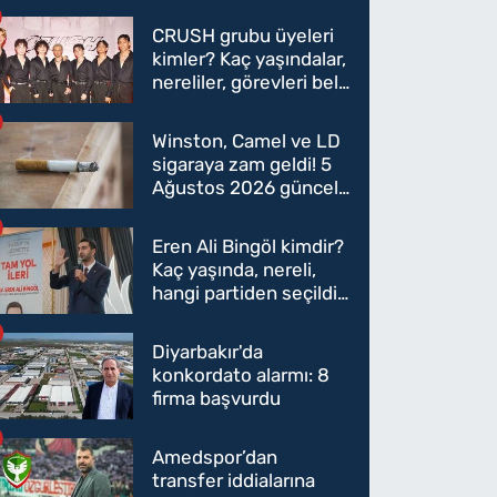
CRUSH grubu üyeleri
kimler? Kaç yaşındalar,
nereliler, görevleri belli
oldu mu?
Winston, Camel ve LD
sigaraya zam geldi! 5
Ağustos 2026 güncel
sigara fiyatları belli
oldu
Eren Ali Bingöl kimdir?
Kaç yaşında, nereli,
hangi partiden seçildi?
Eren Ali Bingöl AK
Parti'ye mi geçecek?
Diyarbakır'da
konkordato alarmı: 8
firma başvurdu
Amedspor’dan
transfer iddialarına