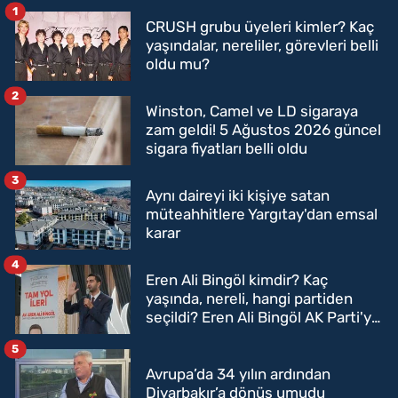
1
CRUSH grubu üyeleri kimler? Kaç
yaşındalar, nereliler, görevleri belli
oldu mu?
2
Winston, Camel ve LD sigaraya
zam geldi! 5 Ağustos 2026 güncel
sigara fiyatları belli oldu
3
Aynı daireyi iki kişiye satan
müteahhitlere Yargıtay'dan emsal
karar
4
Eren Ali Bingöl kimdir? Kaç
yaşında, nereli, hangi partiden
seçildi? Eren Ali Bingöl AK Parti'ye
mi geçecek?
5
Avrupa’da 34 yılın ardından
Diyarbakır’a dönüş umudu