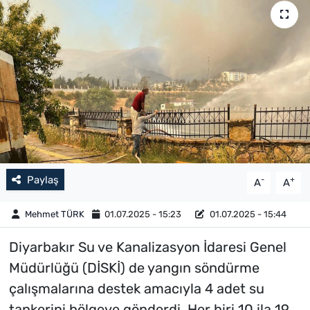
Paylaş
-
+
A
A
Mehmet TÜRK
01.07.2025 - 15:23
01.07.2025 - 15:44
Diyarbakır Su ve Kanalizasyon İdaresi Genel
Müdürlüğü (DİSKİ) de yangın söndürme
çalışmalarına destek amacıyla 4 adet su
tankerini bölgeye gönderdi. Her biri 10 ila 19