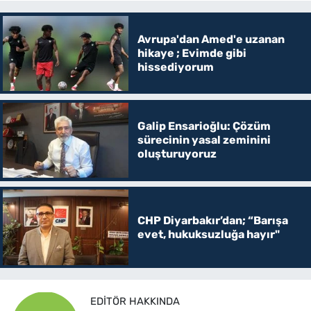
Avrupa'dan Amed'e uzanan
hikaye ; Evimde gibi
hissediyorum
Galip Ensarioğlu: Çözüm
sürecinin yasal zeminini
oluşturuyoruz
CHP Diyarbakır’dan; “Barışa
evet, hukuksuzluğa hayır"
EDITÖR HAKKINDA