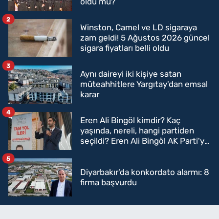
oldu mu?
2
Winston, Camel ve LD sigaraya
zam geldi! 5 Ağustos 2026 güncel
sigara fiyatları belli oldu
3
Aynı daireyi iki kişiye satan
müteahhitlere Yargıtay'dan emsal
karar
4
Eren Ali Bingöl kimdir? Kaç
yaşında, nereli, hangi partiden
seçildi? Eren Ali Bingöl AK Parti'ye
mi geçecek?
5
Diyarbakır'da konkordato alarmı: 8
firma başvurdu