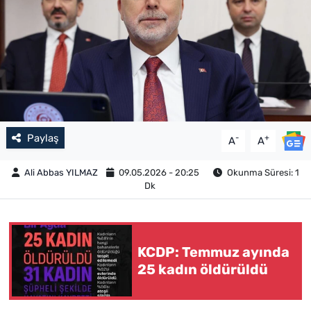
Paylaş
-
+
A
A
Ali Abbas YILMAZ
09.05.2026 - 20:25
Okunma Süresi: 1
Dk
KCDP: Temmuz ayında
25 kadın öldürüldü