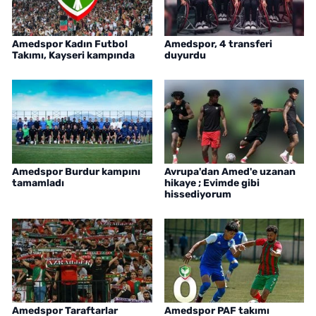
Amedspor Kadın Futbol
Amedspor, 4 transferi
Takımı, Kayseri kampında
duyurdu
Amedspor Burdur kampını
Avrupa'dan Amed'e uzanan
tamamladı
hikaye ; Evimde gibi
hissediyorum
Amedspor Taraftarlar
Amedspor PAF takımı