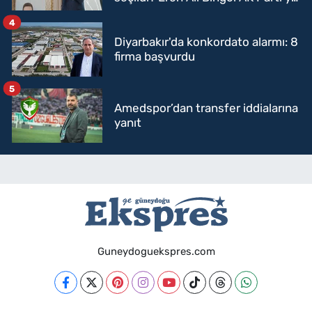
mi geçecek?
4
Diyarbakır'da konkordato alarmı: 8
firma başvurdu
5
Amedspor’dan transfer iddialarına
yanıt
Guneydoguekspres.com