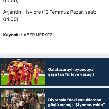
00.00)
Arjantin - İsviçre (12 Temmuz Pazar, saat:
04.00)
Kaynak:
HABER MERKEZİ
Galatasaraylı oyuncuya
şaşırtan Türkiye yasağı!
Diyarbakır’daki çocuklardan
güçlü mesaj: “Şiyar be, rabin”