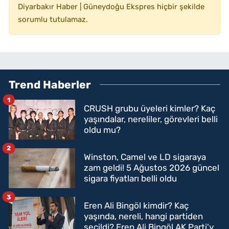
Diyarbakır Haber | Güneydoğu Ekspres hiçbir şekilde
sorumlu tutulamaz.
Trend Haberler
1
CRUSH grubu üyeleri kimler? Kaç
yaşındalar, nereliler, görevleri belli
oldu mu?
2
Winston, Camel ve LD sigaraya
zam geldi! 5 Ağustos 2026 güncel
sigara fiyatları belli oldu
3
Eren Ali Bingöl kimdir? Kaç
yaşında, nereli, hangi partiden
seçildi? Eren Ali Bingöl AK Parti'ye