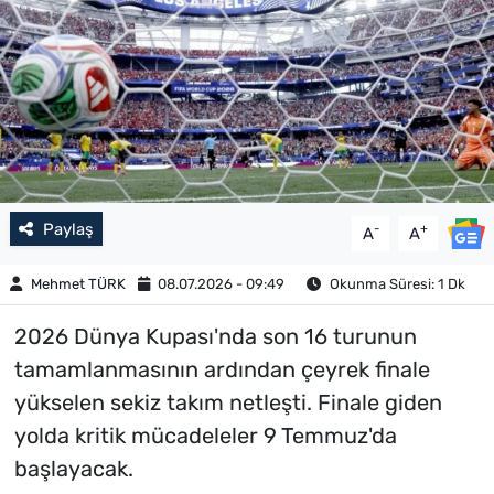
Paylaş
-
+
A
A
Mehmet TÜRK
08.07.2026 - 09:49
Okunma Süresi: 1 Dk
2026 Dünya Kupası'nda son 16 turunun
tamamlanmasının ardından çeyrek finale
yükselen sekiz takım netleşti. Finale giden
yolda kritik mücadeleler 9 Temmuz'da
başlayacak.