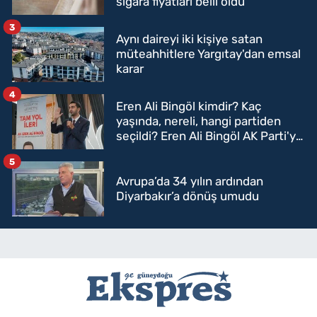
sigara fiyatları belli oldu
3
Aynı daireyi iki kişiye satan
müteahhitlere Yargıtay'dan emsal
karar
4
Eren Ali Bingöl kimdir? Kaç
yaşında, nereli, hangi partiden
seçildi? Eren Ali Bingöl AK Parti'ye
mi geçecek?
5
Avrupa’da 34 yılın ardından
Diyarbakır’a dönüş umudu