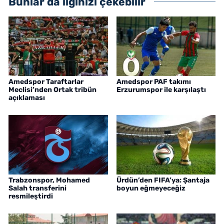
Bunlar da ilginizi çekebilir
Amedspor Taraftarlar
Amedspor PAF takımı
Meclisi’nden Ortak tribün
Erzurumspor ile karşılaştı
açıklaması
Trabzonspor, Mohamed
Ürdün’den FIFA’ya: Şantaja
Salah transferini
boyun eğmeyeceğiz
resmileştirdi