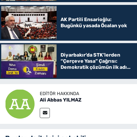
AK Partili Ensarioğlu:
Bugünkü yasada Öcalan yok
Diyarbakır’da STK’lerden
“Çerçeve Yasa” Çağrısı:
Demokratik çözümün ilk adımı
olmalı
EDITÖR HAKKINDA
Ali Abbas YILMAZ