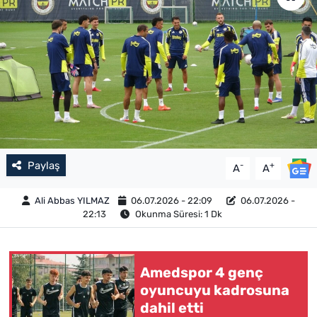
Paylaş
-
+
A
A
Ali Abbas YILMAZ
06.07.2026 - 22:09
06.07.2026 -
22:13
Okunma Süresi: 1 Dk
Amedspor 4 genç
oyuncuyu kadrosuna
dahil etti