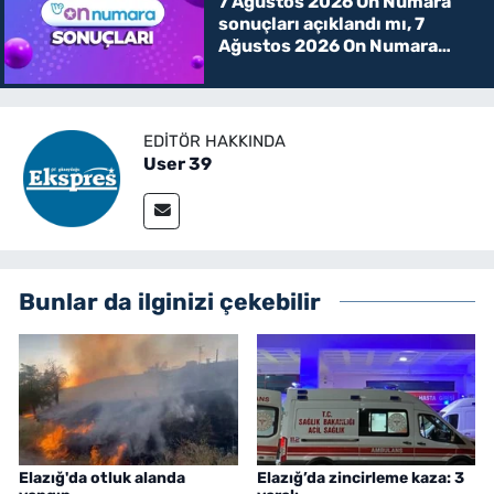
7 Ağustos 2026 On Numara
sonuçları açıklandı mı, 7
Ağustos 2026 On Numara
kazanan rakamlar
EDITÖR HAKKINDA
User 39
Bunlar da ilginizi çekebilir
Elazığ'da otluk alanda
Elazığ’da zincirleme kaza: 3