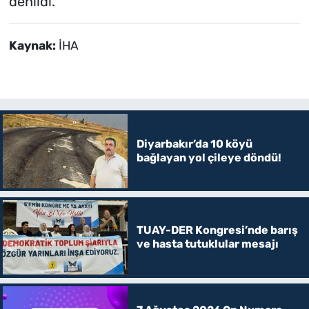
denildi.
Kaynak:
İHA
Diyarbakır’da 10 köyü
bağlayan yol çileye döndü!
TUAY-DER Kongresi’nde barış
ve hasta tutuklular mesajı