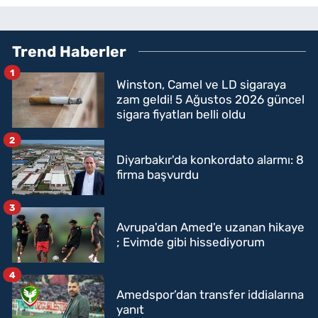
Trend Haberler
1
Winston, Camel ve LD sigaraya
zam geldi! 5 Ağustos 2026 güncel
sigara fiyatları belli oldu
2
Diyarbakır'da konkordato alarmı: 8
firma başvurdu
3
Avrupa'dan Amed'e uzanan hikaye
; Evimde gibi hissediyorum
4
Amedspor’dan transfer iddialarına
yanıt