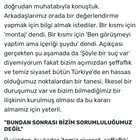
doğrudan muhatabıyla konuştuk.
Arkadaşlarımız orada bir değerlendirme
yapmak için bilgi almak istediler. Bir kısmı için
'montaj' dendi. Bir kısmı için 'Ben görüşmeyi
yaptım ama içeriği şuydu' dendi. Açıkçası
gerçekten şu aşamada da 'Şöyle bir suç var'
diyemiyorum fakat bizim açımızdan şeffaflık
ve temiz siyaset bütün Türkiye’de en hassas
olduğumuz noktalardan bir tanesi. İlkesel bir
duruşumuz var ve bizim bilmediğimiz bir
ilişkinin kurulmuş olması da bu kararı
almamız için yeterli.
"BUNDAN SONRASI BİZİM SORUMLULUĞUMUZ
DEĞİL"
O yüzden, bu kadar 'temiz siyaset, şeffaflık'