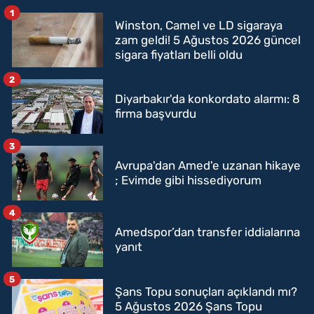
1
Winston, Camel ve LD sigaraya
zam geldi! 5 Ağustos 2026 güncel
sigara fiyatları belli oldu
2
Diyarbakır'da konkordato alarmı: 8
firma başvurdu
3
Avrupa'dan Amed'e uzanan hikaye
; Evimde gibi hissediyorum
4
Amedspor’dan transfer iddialarına
yanıt
5
Şans Topu sonuçları açıklandı mı?
5 Ağustos 2026 Şans Topu