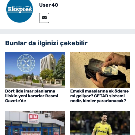
User 40
Bunlar da ilginizi çekebilir
Dört ilde imar planlarına
Emekli maaşlarına ek ödeme
ilişkin yeni kararlar Resmi
mi geliyor? GETAD sistemi
Gazete’de
nedir, kimler yararlanacak?