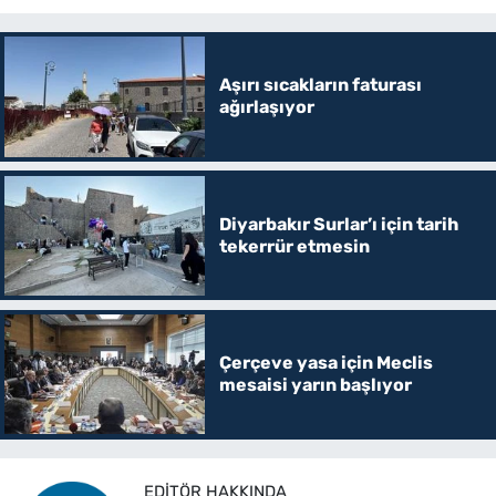
Aşırı sıcakların faturası
ağırlaşıyor
Diyarbakır Surlar’ı için tarih
tekerrür etmesin
Çerçeve yasa için Meclis
mesaisi yarın başlıyor
EDITÖR HAKKINDA