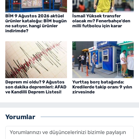
BİM 9 Ağustos 2026 aktüel
İsmail Yüksek transfer
ürünler kataloğu: BİM bugün
olacak mı? Fenerbahçe'den
ne satıyor, hangi ürünler
milli futbolcu için karar
indirimde?
Deprem mi oldu? 9 Ağustos
Yurttaş borç batağında:
son dakika depremleri: AFAD
Kredilerde takip oranı 9 yılın
ve Kandilli Deprem Listesi!
zirvesinde
Yorumlar