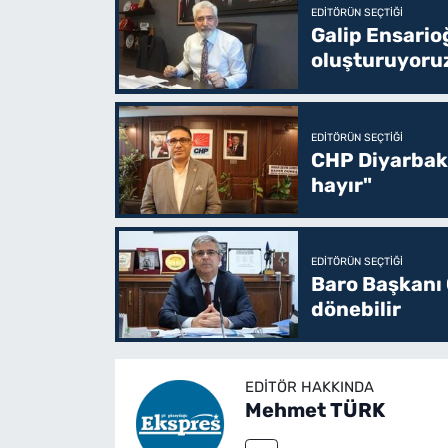
EDITÖRÜN SEÇTIĞI
Galip Ensario
oluşturuyoru
EDITÖRÜN SEÇTIĞI
CHP Diyarbakı
hayır"
EDITÖRÜN SEÇTIĞI
Baro Başkanı 
dönebilir
EDITÖR HAKKINDA
Mehmet TÜRK