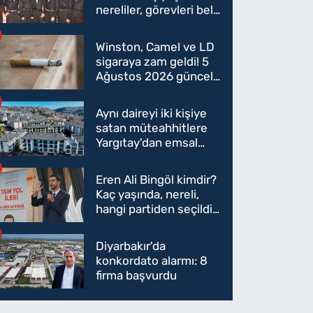
nereliler, görevleri belli
oldu mu?
Winston, Camel ve LD
sigaraya zam geldi! 5
Ağustos 2026 güncel
sigara fiyatları belli
oldu
Aynı daireyi iki kişiye
satan müteahhitlere
Yargıtay'dan emsal
karar
Eren Ali Bingöl kimdir?
Kaç yaşında, nereli,
hangi partiden seçildi?
Eren Ali Bingöl AK
Parti'ye mi geçecek?
Diyarbakır'da
konkordato alarmı: 8
firma başvurdu