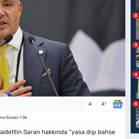
2
3
4
-
+
A
A
5
a Süresi: 1 Dk
adettin Saran hakkında “yasa dışı bahse