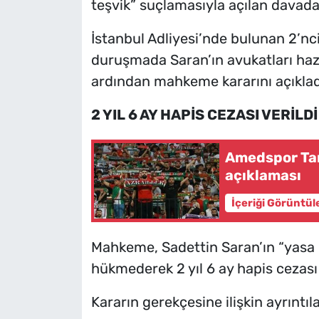
teşvik” suçlamasıyla açılan davada 
İstanbul Adliyesi’nde bulunan 2’n
duruşmada Saran’ın avukatları haz
ardından mahkeme kararını açıklad
2 YIL 6 AY HAPİS CEZASI VERİLDİ
Amedspor Tar
açıklaması
İçeriği Görüntül
Mahkeme, Sadettin Saran’ın “yasa d
hükmederek 2 yıl 6 ay hapis cezası 
Kararın gerekçesine ilişkin ayrıntı