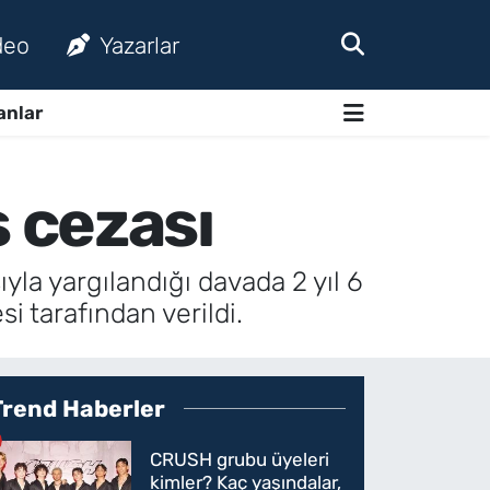
deo
Yazarlar
anlar
 cezası
la yargılandığı davada 2 yıl 6
i tarafından verildi.
Trend Haberler
CRUSH grubu üyeleri
kimler? Kaç yaşındalar,