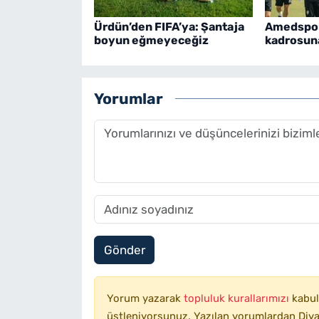
Ürdün’den FIFA’ya: Şantaja
Amedspor
boyun eğmeyeceğiz
kadrosuna
Yorumlar
Gönder
Yorum yazarak
topluluk kurallarımızı
kabul
üstleniyorsunuz. Yazılan yorumlardan Diyar