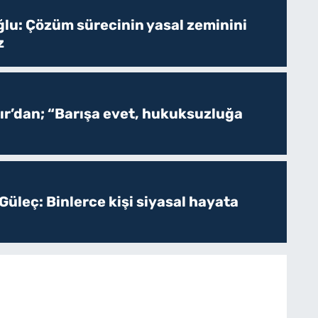
ğlu: Çözüm sürecinin yasal zeminini
z
r’dan; “Barışa evet, hukuksuzluğa
Güleç: Binlerce kişi siyasal hayata