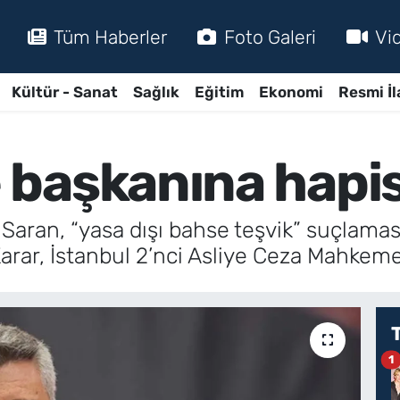
Tüm Haberler
Foto Galeri
Vi
Kültür - Sanat
Sağlık
Eğitim
Ekonomi
Resmi İl
başkanına hapis
aran, “yasa dışı bahse teşvik” suçlamasıy
Karar, İstanbul 2’nci Asliye Ceza Mahkemes
1