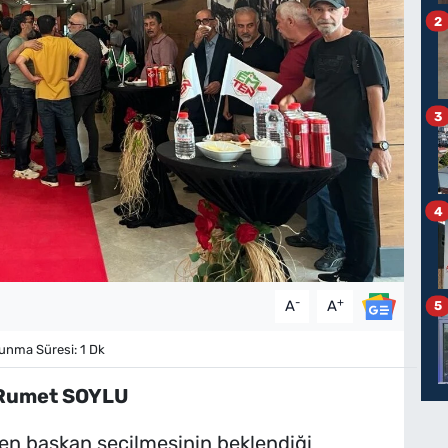
2
3
4
-
+
A
A
5
nma Süresi: 1 Dk
Rumet SOYLU
en başkan seçilmesinin beklendiği