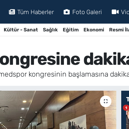
Tüm Haberler
Foto Galeri
Vi
Kültür - Sanat
Sağlık
Eğitim
Ekonomi
Resmi İl
ngresine dakika
Amedspor kongresinin başlamasına dakikal
1