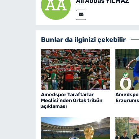
Ali Abbas YILMAZ
Bunlar da ilginizi çekebilir
Amedspor Taraftarlar
Amedspor
Meclisi’nden Ortak tribün
Erzurumsp
açıklaması