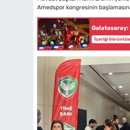
Amedspor kongresinin başlamasına 
Galatasaray: 
İçeriği Görüntül