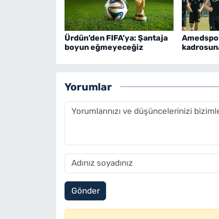
Ürdün’den FIFA’ya: Şantaja
Amedspor
boyun eğmeyeceğiz
kadrosuna
Yorumlar
Gönder