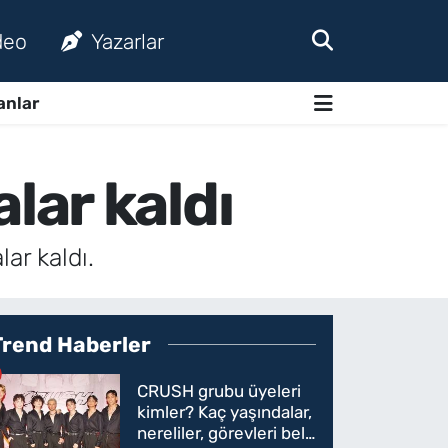
deo
Yazarlar
anlar
lar kaldı
ar kaldı.
Trend Haberler
CRUSH grubu üyeleri
kimler? Kaç yaşındalar,
nereliler, görevleri belli