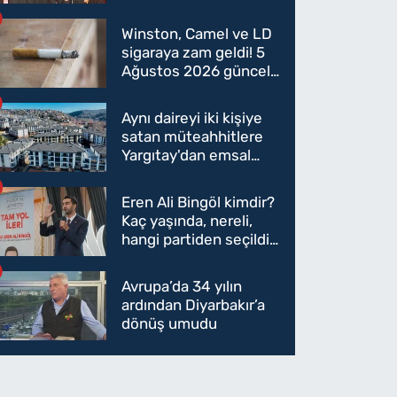
oldu mu?
Winston, Camel ve LD
sigaraya zam geldi! 5
Ağustos 2026 güncel
sigara fiyatları belli
oldu
Aynı daireyi iki kişiye
satan müteahhitlere
Yargıtay'dan emsal
karar
Eren Ali Bingöl kimdir?
Kaç yaşında, nereli,
hangi partiden seçildi?
Eren Ali Bingöl AK
Parti'ye mi geçecek?
Avrupa’da 34 yılın
ardından Diyarbakır’a
dönüş umudu