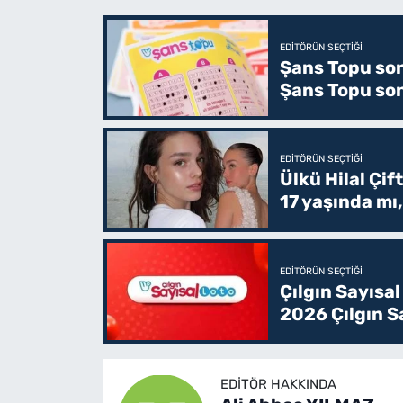
EDITÖRÜN SEÇTIĞI
Şans Topu son
Şans Topu son
EDITÖRÜN SEÇTIĞI
Ülkü Hilal Çif
17 yaşında mı
EDITÖRÜN SEÇTIĞI
Çılgın Sayısa
2026 Çılgın Sa
EDITÖR HAKKINDA