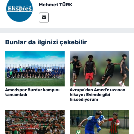
Mehmet TÜRK
Bunlar da ilginizi çekebilir
Amedspor Burdur kampını
Avrupa'dan Amed'e uzanan
tamamladı
hikaye ; Evimde gibi
hissediyorum