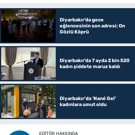
Diyarbakır’da gece
eğlencesinin son adresi; On
Gözlü Köprü
Diyarbakır’da 7 ayda 2 bin 520
kadın şiddete maruz kaldı
Diyarbakır'da ‘Nané Gel’
kadınlara umut oldu
EDITÖR HAKKINDA