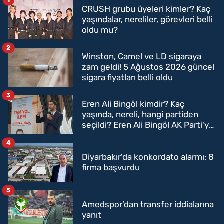
1
CRUSH grubu üyeleri kimler? Kaç
yaşındalar, nereliler, görevleri belli
oldu mu?
2
Winston, Camel ve LD sigaraya
zam geldi! 5 Ağustos 2026 güncel
sigara fiyatları belli oldu
3
Eren Ali Bingöl kimdir? Kaç
yaşında, nereli, hangi partiden
seçildi? Eren Ali Bingöl AK Parti'ye
mi geçecek?
4
Diyarbakır'da konkordato alarmı: 8
firma başvurdu
5
Amedspor’dan transfer iddialarına
yanıt