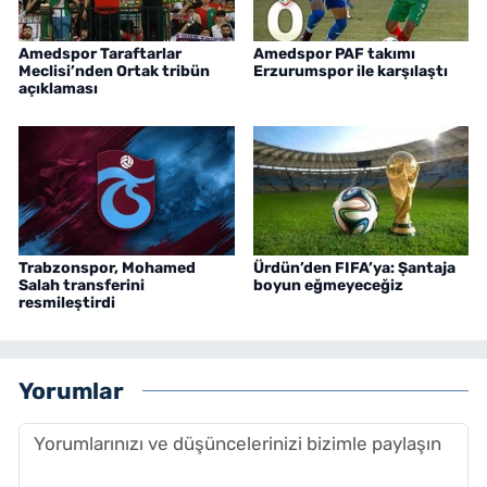
Amedspor Taraftarlar
Amedspor PAF takımı
Meclisi’nden Ortak tribün
Erzurumspor ile karşılaştı
açıklaması
Trabzonspor, Mohamed
Ürdün’den FIFA’ya: Şantaja
Salah transferini
boyun eğmeyeceğiz
resmileştirdi
Yorumlar