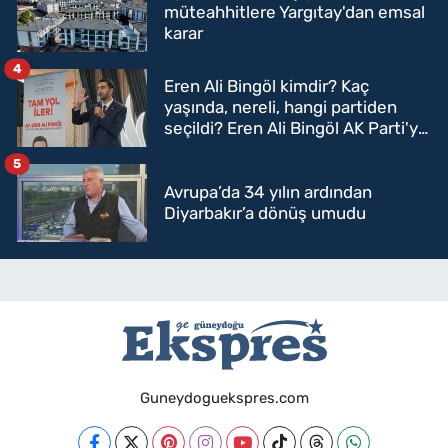
müteahhitlere Yargıtay'dan emsal
karar
4
Eren Ali Bingöl kimdir? Kaç
yaşında, nereli, hangi partiden
seçildi? Eren Ali Bingöl AK Parti'ye
mi geçecek?
5
Avrupa’da 34 yılın ardından
Diyarbakır’a dönüş umudu
Guneydoguekspres.com