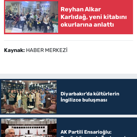
Reyhan Alkar
Karlıdağ, yeni kitabını
okurlarına anlattı
Kaynak:
HABER MERKEZİ
Diyarbakır’da kültürlerin
İngilizce buluşması
AK Partili Ensarioğlu: