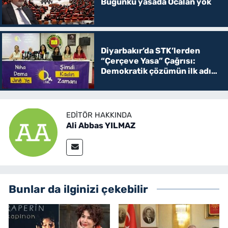
Bugünkü yasada Öcalan yok
Diyarbakır’da STK’lerden
“Çerçeve Yasa” Çağrısı:
Demokratik çözümün ilk adımı
olmalı
EDITÖR HAKKINDA
Ali Abbas YILMAZ
Bunlar da ilginizi çekebilir