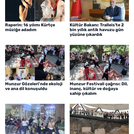
Raperin: 16 yılımı Kürtçe
Kültür Bakanı: Tralleis'te 2
müziğe adadım
bin yıllık antik havuzu gün
yüzüne çıkardık
Munzur Gözeleri’nde ekoloji
Munzur Festivali çağrısı: Dil,
ve ana dil konuşuldu
inanç, kültür ve doğaya
sahip çıkalım