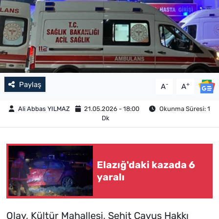
Paylaş
-
+
A
A
Ali Abbas YILMAZ
21.05.2026 - 18:00
Okunma Süresi: 1
Dk
Elazığ'daki kazada 6
yaralı
Olay, Kültür Mahallesi, Şehit Çavuş Hakkı