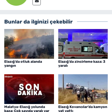
Bunlar da ilginizi çekebilir
Elazığ'da otluk alanda
Elazığ’da zincirleme kaza: 3
yangın
yaralı
Malatya-Elazığ yolunda
Elazığ Kovancılar’da kamyon
kaza: Çok sayıda yaralı var
yat yattı