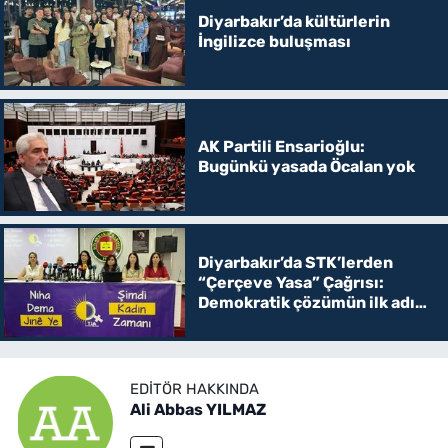
Diyarbakır’da kültürlerin
İngilizce buluşması
AK Partili Ensarioğlu:
Bugünkü yasada Öcalan yok
Diyarbakır’da STK’lerden
“Çerçeve Yasa” Çağrısı:
Demokratik çözümün ilk adımı
olmalı
EDITÖR HAKKINDA
Ali Abbas YILMAZ