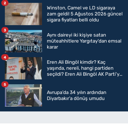
2
Winston, Camel ve LD sigaraya
zam geldi! 5 Ağustos 2026 güncel
sigara fiyatları belli oldu
3
Aynı daireyi iki kişiye satan
müteahhitlere Yargıtay'dan emsal
karar
4
Eren Ali Bingöl kimdir? Kaç
yaşında, nereli, hangi partiden
seçildi? Eren Ali Bingöl AK Parti'ye
mi geçecek?
5
Avrupa’da 34 yılın ardından
Diyarbakır’a dönüş umudu