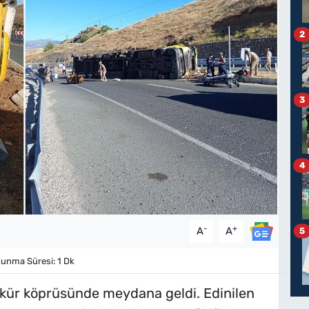
2
3
4
-
+
A
A
5
unma Süresi: 1 Dk
şkür köprüsünde meydana geldi. Edinilen