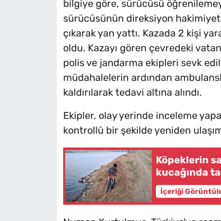
bilgiye göre, sürücüsü öğrenilemey
sürücüsünün direksiyon hakimiyeti
çıkarak yan yattı. Kazada 2 kişi ya
oldu. Kazayı gören çevredeki vatand
polis ve jandarma ekipleri sevk edild
müdahalelerin ardından ambulansla
kaldırılarak tedavi altına alındı.
Ekipler, olay yerinde inceleme yap
kontrollü bir şekilde yeniden ulaşım
Köpeklerin sa
kucağında ta
İçeriği Görüntül