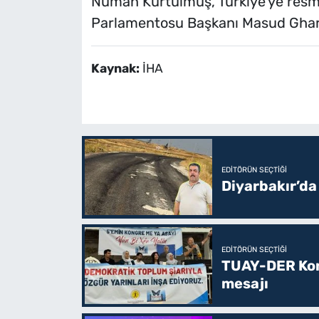
Numan Kurtulmuş, Türkiye'ye resmi
Parlamentosu Başkanı Masud Gharahk
Kaynak:
İHA
EDITÖRÜN SEÇTIĞI
Diyarbakır’da
EDITÖRÜN SEÇTIĞI
TUAY-DER Kong
mesajı