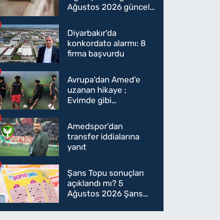
Ağustos 2026 güncel
sigara fiyatları belli
oldu
Diyarbakır'da
konkordato alarmı: 8
firma başvurdu
Avrupa'dan Amed'e
uzanan hikaye ;
Evimde gibi
hissediyorum
Amedspor’dan
transfer iddialarına
yanıt
Şans Topu sonuçları
açıklandı mı? 5
Ağustos 2026 Şans
Topu sonuçları! 5
Ağustos Şans topu