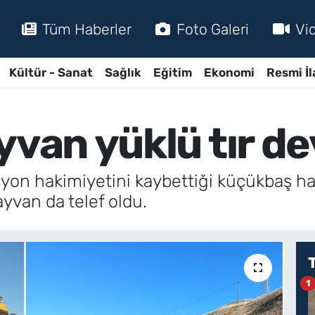
Tüm Haberler
Foto Galeri
Vi
Kültür - Sanat
Sağlık
Eğitim
Ekonomi
Resmi İl
yvan yüklü tır dev
on hakimiyetini kaybettiği küçükbaş hayv
ayvan da telef oldu.
1