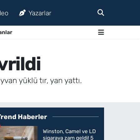
deo
Yazarlar
anlar
rildi
an yüklü tır, yan yattı.
Trend Haberler
Winston, Camel ve LD
sigaraya zam geldi! 5