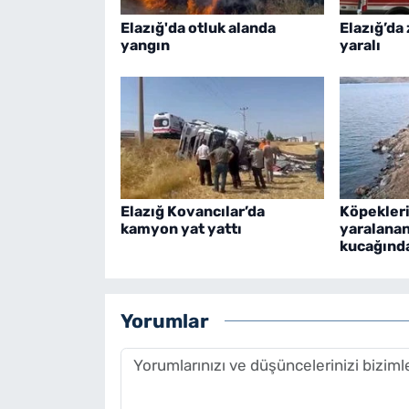
Elazığ'da otluk alanda
Elazığ’da
yangın
yaralı
Elazığ Kovancılar’da
Köpekleri
kamyon yat yattı
yaralanan
kucağında
Yorumlar