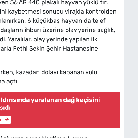
en 56 AR 440 plakalı hayvan yüklü tır,
ni kaybetmesi sonucu virajda kontrolden
ralanırken, 6 küçükbaş hayvan da telef
aşların ihbarı üzerine olay yerine sağlık,
i. Yaralılar, olay yerinde yapılan ilk
rla Fethi Sekin Şehir Hastanesine
arken, kazadan dolayı kapanan yolu
a açtı.
ldırısında yaralanan dağ keçisini
şıdı
e