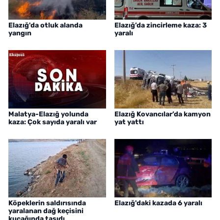
Elazığ'da otluk alanda
Elazığ’da zincirleme kaza: 3
yangın
yaralı
Malatya-Elazığ yolunda
Elazığ Kovancılar’da kamyon
kaza: Çok sayıda yaralı var
yat yattı
Köpeklerin saldırısında
Elazığ'daki kazada 6 yaralı
yaralanan dağ keçisini
kucağında taşıdı