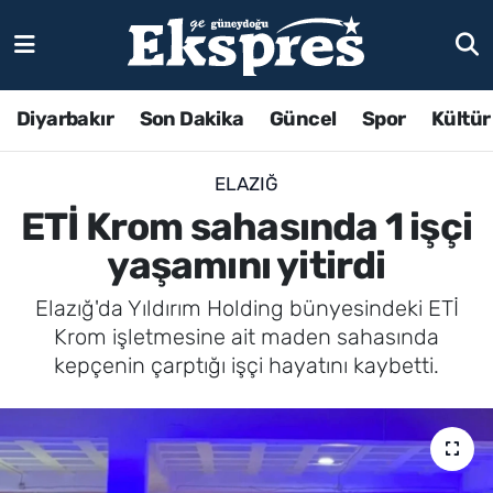
Diyarbakır
Son Dakika
Güncel
Spor
Kültür
ELAZIĞ
ETİ Krom sahasında 1 işçi
yaşamını yitirdi
Elazığ'da Yıldırım Holding bünyesindeki ETİ
Krom işletmesine ait maden sahasında
kepçenin çarptığı işçi hayatını kaybetti.