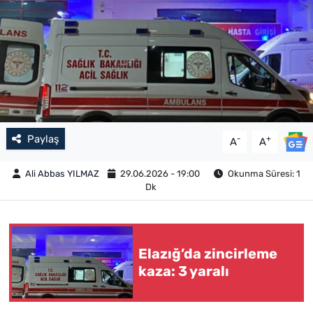
Paylaş
-
+
A
A
Ali Abbas YILMAZ
29.06.2026 - 19:00
Okunma Süresi: 1
Dk
Elazığ’da zincirleme
kaza: 3 yaralı