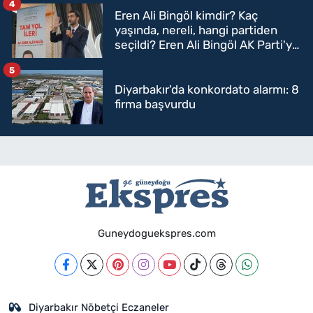
4
Eren Ali Bingöl kimdir? Kaç
yaşında, nereli, hangi partiden
seçildi? Eren Ali Bingöl AK Parti'ye
mi geçecek?
5
Diyarbakır'da konkordato alarmı: 8
firma başvurdu
Guneydoguekspres.com
Diyarbakır Nöbetçi Eczaneler