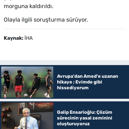
morguna kaldırıldı.
Olayla ilgili soruşturma sürüyor.
Kaynak:
İHA
Avrupa'dan Amed'e uzanan
hikaye ; Evimde gibi
hissediyorum
Galip Ensarioğlu: Çözüm
sürecinin yasal zeminini
oluşturuyoruz