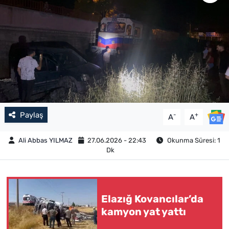
Paylaş
-
+
A
A
Ali Abbas YILMAZ
27.06.2026 - 22:43
Okunma Süresi: 1
Dk
Elazığ Kovancılar’da
kamyon yat yattı