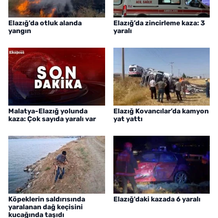
Elazığ'da otluk alanda
Elazığ’da zincirleme kaza: 3
yangın
yaralı
Malatya-Elazığ yolunda
Elazığ Kovancılar’da kamyon
kaza: Çok sayıda yaralı var
yat yattı
Köpeklerin saldırısında
Elazığ'daki kazada 6 yaralı
yaralanan dağ keçisini
kucağında taşıdı