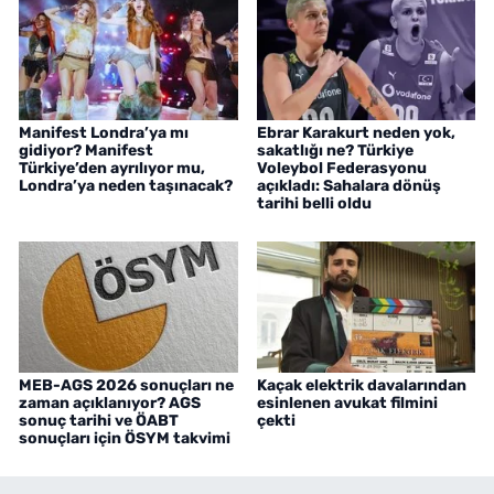
Manifest Londra’ya mı
Ebrar Karakurt neden yok,
gidiyor? Manifest
sakatlığı ne? Türkiye
Türkiye’den ayrılıyor mu,
Voleybol Federasyonu
Londra’ya neden taşınacak?
açıkladı: Sahalara dönüş
tarihi belli oldu
MEB-AGS 2026 sonuçları ne
Kaçak elektrik davalarından
zaman açıklanıyor? AGS
esinlenen avukat filmini
sonuç tarihi ve ÖABT
çekti
sonuçları için ÖSYM takvimi