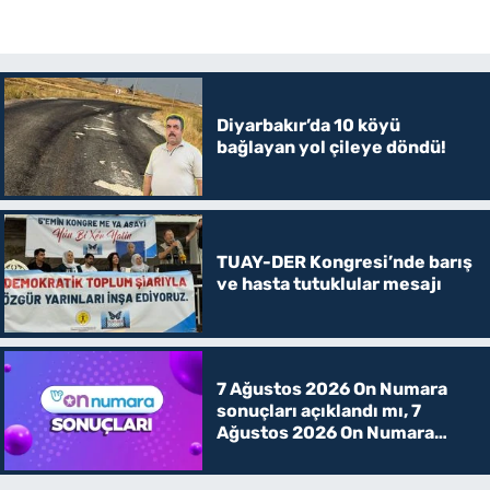
Diyarbakır’da 10 köyü
bağlayan yol çileye döndü!
TUAY-DER Kongresi’nde barış
ve hasta tutuklular mesajı
7 Ağustos 2026 On Numara
sonuçları açıklandı mı, 7
Ağustos 2026 On Numara
kazanan rakamlar