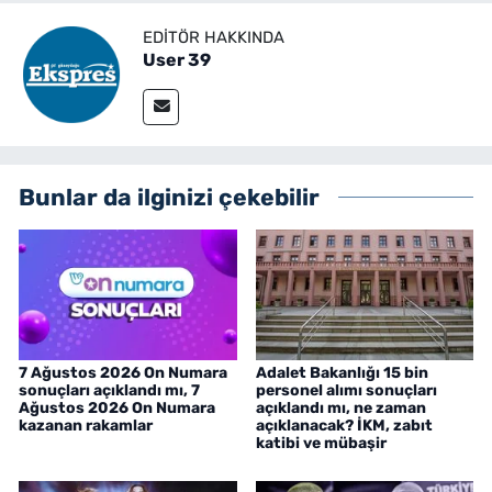
EDITÖR HAKKINDA
User 39
Bunlar da ilginizi çekebilir
7 Ağustos 2026 On Numara
Adalet Bakanlığı 15 bin
sonuçları açıklandı mı, 7
personel alımı sonuçları
Ağustos 2026 On Numara
açıklandı mı, ne zaman
kazanan rakamlar
açıklanacak? İKM, zabıt
katibi ve mübaşir