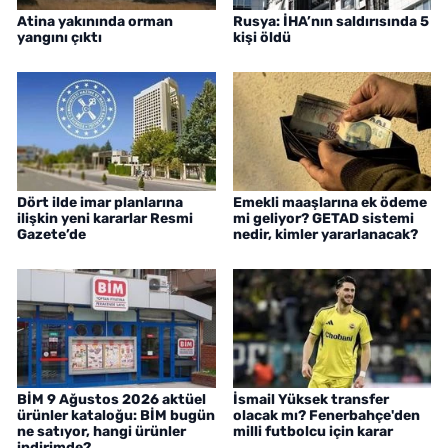
Atina yakınında orman
Rusya: İHA’nın saldırısında 5
yangını çıktı
kişi öldü
Dört ilde imar planlarına
Emekli maaşlarına ek ödeme
ilişkin yeni kararlar Resmi
mi geliyor? GETAD sistemi
Gazete’de
nedir, kimler yararlanacak?
BİM 9 Ağustos 2026 aktüel
İsmail Yüksek transfer
ürünler kataloğu: BİM bugün
olacak mı? Fenerbahçe'den
ne satıyor, hangi ürünler
milli futbolcu için karar
indirimde?