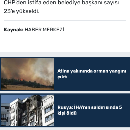
CHP'den istifa eden belediye başkanı sayısı
23'e yükseldi.
Kaynak:
HABER MERKEZİ
Atina yakınında orman yangını
çıktı
Rusya: İHA’nın saldırısında 5
kişi öldü